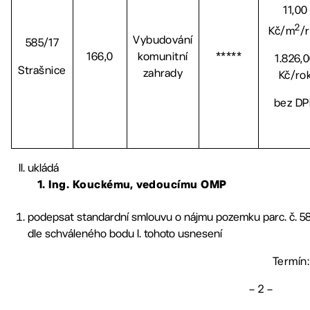
11,00
2
Kč/m
/
Vybudování
585/17
166,0
komunitní
*****
1.826,
Strašnice
zahrady
Kč/ro
bez D
ukládá
1. Ing. Kouckému, vedoucímu OMP
podepsat standardní smlouvu o nájmu pozemku parc. č. 58
dle schváleného bodu I. tohoto usnesení
Termín:
– 2 –