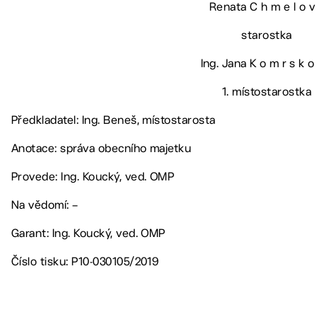
Renata C h m e l o v
starostka
Ing. Jana K o m r s k o
1. místostarostka
Předkladatel: Ing. Beneš, místostarosta
Anotace: správa obecního majetku
Provede: Ing. Koucký, ved. OMP
Na vědomí: –
Garant: Ing. Koucký, ved. OMP
Číslo tisku: P10-030105/2019