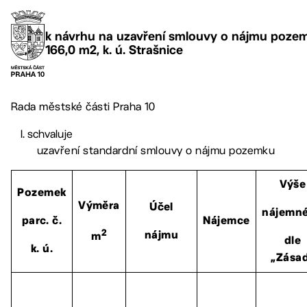
k návrhu na uzavření smlouvy o nájmu pozemk
166,0 m2, k. ú. Strašnice
Rada městské části Praha 10
schvaluje
uzavření standardní smlouvy o nájmu pozemku
Výše
Pozemek
Výměra
Účel
nájemn
parc. č.
Nájemce
2
nájmu
m
dle
k. ú.
„Zása