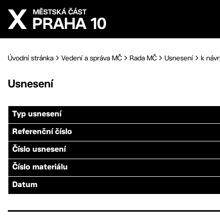
Přejít na hlavní obsah
Úvodní stránka
Vedení a správa MČ
Rada MČ
Usnesení
k náv
Usnesení
Typ usnesení
Referenční číslo
Číslo usnesení
Číslo materiálu
Datum