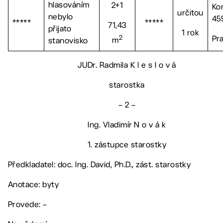
hlasováním
2+1
Ko
určitou
nebylo
45
*****
*****
71,43
přijato
1 rok
2
Pr
m
stanovisko
JUDr. Radmila K l e s l o v á
starostka
– 2 –
Ing. Vladimír N o v á k
1. zástupce starostky
Předkladatel: doc. Ing. David, Ph.D., zást. starostky
Anotace: byty
Provede: –