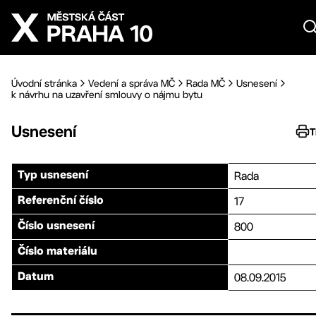
Přejít na hlavní obsah
Úvodní stránka
Vedení a správa MČ
Rada MČ
Usnesení
k návrhu na uzavření smlouvy o nájmu bytu
Usnesení
T
Rada
Typ usnesení
17
Referenční číslo
800
Číslo usnesení
Číslo materiálu
08.09.2015
Datum