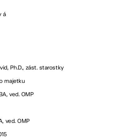
v á
vid, Ph.D., zást. starostky
o majetku
MBA, ved. OMP
BA, ved. OMP
015