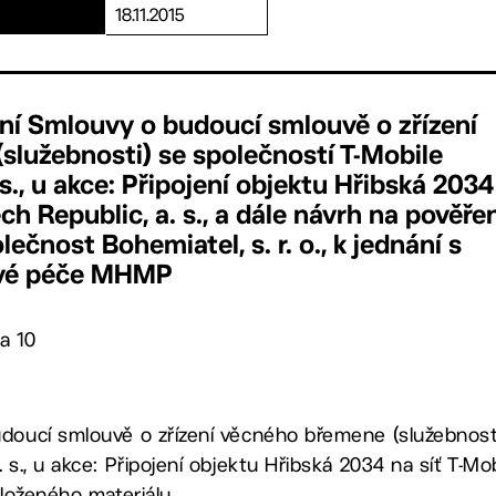
18.11.2015
ní Smlouvy o budoucí smlouvě o zřízení
lužebnosti) se společností T-Mobile
s., u akce: Připojení objektu Hřibská 2034
ch Republic, a. s., a dále návrh na pověře
ečnost Bohemiatel, s. r. o., k jednání s
vé péče MHMP
a 10
doucí smlouvě o zřízení věcného břemene (služebnosti
 s., u akce: Připojení objektu Hřibská 2034 na síť T-Mob
dloženého materiálu