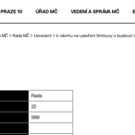
 PRAZE 10
ÚŘAD MČ
VEDENÍ A SPRÁVA MČ
a MČ
Rada MČ
Usnesení
k návrhu na uzavření Smlouvy o budoucí s
Rada
22
999