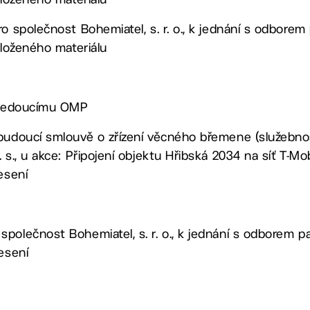
ro společnost Bohemiatel, s. r. o., k jednání s odbo
dloženého materiálu
, vedoucímu OMP
budoucí smlouvě o zřízení věcného břemene (služebnos
 s., u akce: Připojení objektu Hřibská 2034 na síť T-Mob
esení
společnost Bohemiatel, s. r. o., k jednání s odborem
nesení