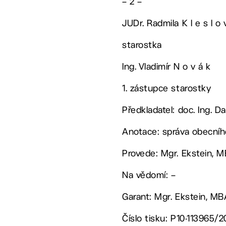
– 2 –
JUDr. Radmila K l e s l o 
starostka
Ing. Vladimír N o v á k
1. zástupce starostky
Předkladatel: doc. Ing. Da
Anotace: správa obecníh
Provede: Mgr. Ekstein, 
Na vědomí: –
Garant: Mgr. Ekstein, M
Číslo tisku: P10-113965/2