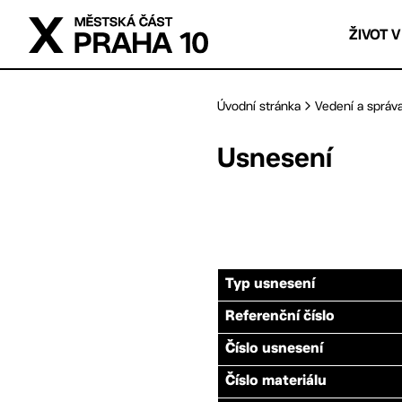
Přejít na hlavní obsah
ŽIVOT V
Úvodní stránka
Vedení a správ
Usnesení
Typ usnesení
Referenční číslo
Číslo usnesení
Číslo materiálu