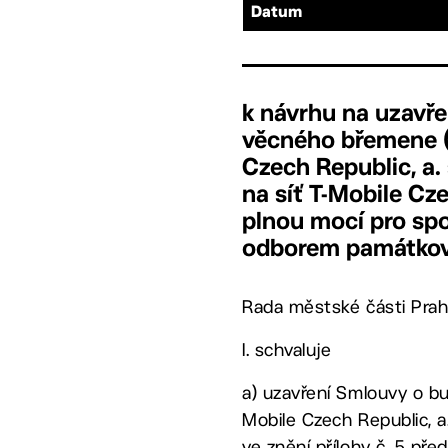
Datum
k návrhu na uzavře
věcného břemene (s
Czech Republic, a. 
na síť T-Mobile Cze
plnou mocí pro spol
odborem památko
Rada městské části Prah
I. schvaluje
a) uzavření Smlouvy o bu
Mobile Czech Republic, a.
ve znění přílohy č. 5 pře