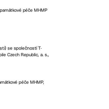
rem památkové péče MHMP
ti) se společností T-
ile Czech Republic, a. s.,
 památkové péče MHMP,