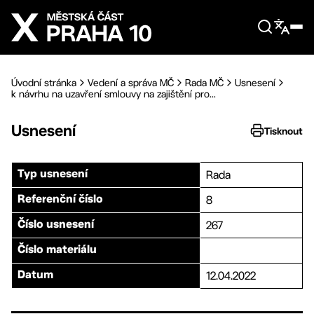
Přejít na hlavní obsah
Úvodní stránka
Vedení a správa MČ
Rada MČ
Usnesení
k návrhu na uzavření smlouvy na zajištění pro...
Usnesení
Tisknout
Rada
Typ usnesení
8
Referenční číslo
267
Číslo usnesení
Číslo materiálu
12.04.2022
Datum