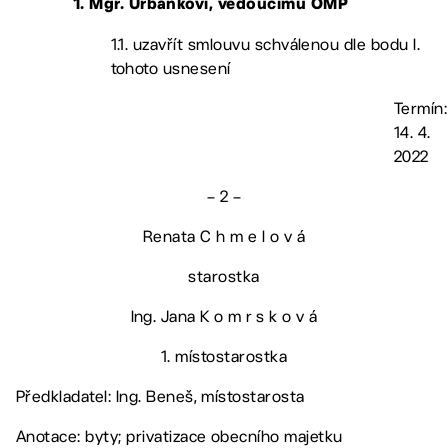
1. Mgr. Urbánkovi, vedoucímu OMP
1.1. uzavřít smlouvu schválenou dle bodu I.
tohoto usnesení
Termín:
14. 4.
2022
– 2 –
Renata C h m e l o v á
starostka
Ing. Jana K o m r s k o v á
1. místostarostka
Předkladatel: Ing. Beneš, místostarosta
Anotace: byty; privatizace obecního majetku