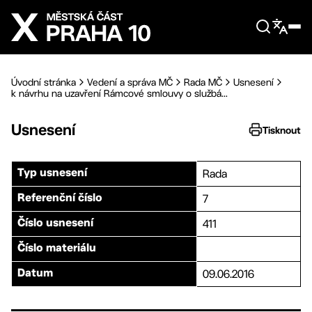
Přejít na hlavní obsah
Úvodní stránka
Vedení a správa MČ
Rada MČ
Usnesení
k návrhu na uzavření Rámcové smlouvy o službá...
Usnesení
Tisknout
Rada
Typ usnesení
7
Referenční číslo
411
Číslo usnesení
Číslo materiálu
09.06.2016
Datum