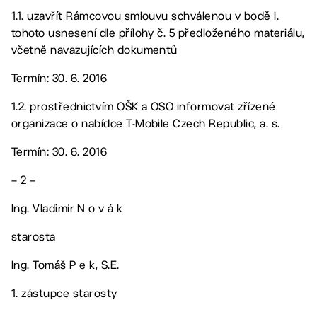
1.1. uzavřít Rámcovou smlouvu schválenou v bodě I.
tohoto usnesení dle přílohy č. 5 předloženého materiálu,
včetně navazujících dokumentů
Termín: 30. 6. 2016
1.2. prostřednictvím OŠK a OSO informovat zřízené
organizace o nabídce T-Mobile Czech Republic, a. s.
Termín: 30. 6. 2016
– 2 –
Ing. Vladimír N o v á k
starosta
Ing. Tomáš P e k, S.E.
1. zástupce starosty