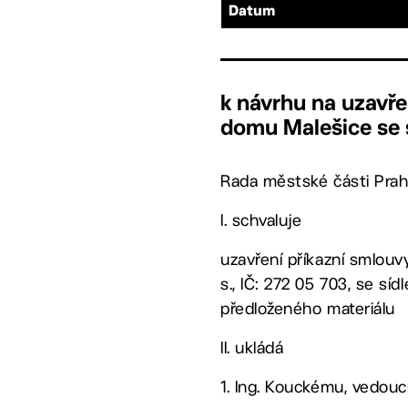
Datum
k návrhu na uzavře
domu Malešice se s
Rada městské části Prah
I. schvaluje
uzavření příkazní smlou
s., IČ: 272 05 703, se sí
předloženého materiálu
II. ukládá
1. Ing. Kouckému, vedo