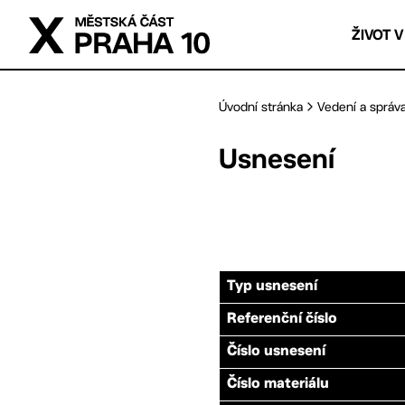
Přejít na hlavní obsah
ŽIVOT V
Úvodní stránka
Vedení a správ
Usnesení
Typ usnesení
Referenční číslo
Číslo usnesení
Číslo materiálu