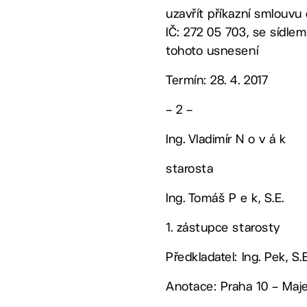
uzavřít příkazní smlouvu
IČ: 272 05 703, se sídlem
tohoto usnesení
Termín: 28. 4. 2017
– 2 –
Ing. Vladimír N o v á k
starosta
Ing. Tomáš P e k, S.E.
1. zástupce starosty
Předkladatel: Ing. Pek, S.E
Anotace: Praha 10 – Maje