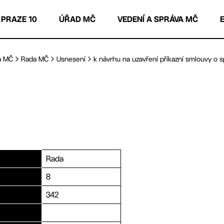
 PRAZE 10
ÚŘAD MČ
VEDENÍ A SPRÁVA MČ
a MČ
Rada MČ
Usnesení
k návrhu na uzavření příkazní smlouvy o sp
Rada
8
342