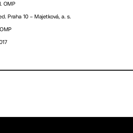
ed. OMP
d. Praha 10 – Majetková, a. s.
. OMP
017