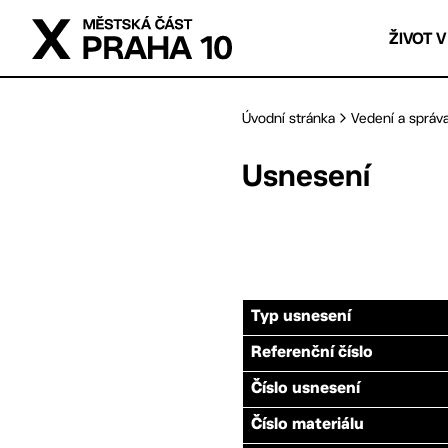
Přejít na hlavní obsah
ŽIVOT V
Úvodní stránka
Vedení a správ
Usnesení
Typ usnesení
Referenční číslo
Číslo usnesení
Číslo materiálu