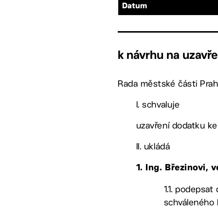
Datum
k návrhu na uzavř
Rada městské části Prah
I. schvaluje
uzavření dodatku ke
II. ukládá
1. Ing. Březinovi
1.1. podepsat
schváleného 