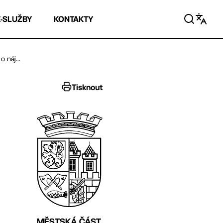
E-SLUŽBY
KONTAKTY
 náj...
Tisknout