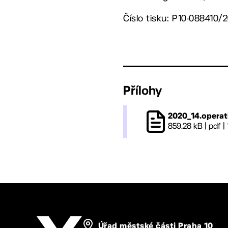
Číslo tisku: P10-088410/
Přílohy
2020_14.operat
859.28 kB
|
pdf
|
Úřad městské části Praha 10