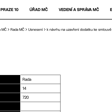
 PRAZE 10
ÚŘAD MČ
VEDENÍ A SPRÁVA MČ
a MČ
Rada MČ
Usnesení
k návrhu na uzavření dodatku ke smlouvě o
Rada
14
720