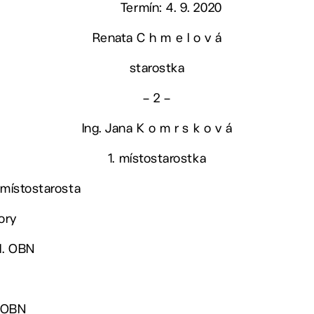
Termín: 4. 9. 2020
Renata C h m e l o v á
starostka
– 2 –
Ing. Jana K o m r s k o v á
1. místostarostka
 místostarosta
ory
ed. OBN
. OBN