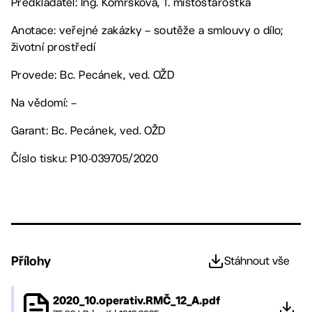
Předkladatel: Ing. Komrsková, 1. místostarostka
Anotace: veřejné zakázky – soutěže a smlouvy o dílo;
životní prostředí
Provede: Bc. Pecánek, ved. OŽD
Na vědomí: –
Garant: Bc. Pecánek, ved. OŽD
Číslo tisku: P10-039705/2020
Přílohy
Stáhnout vše
2020_10.operativ.RMČ_12_A.pdf