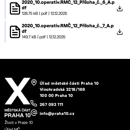
2020_10.operativ.RMČ_12_Příloha_č._6_A.p
df
128.75 kB
|
pdf
|
12.12.2025
2020_10.operativ.RMČ_12_Příloha_č._7_A.p
df
149.7 kB
|
pdf
|
12.12.2025
Úřad městské části Praha 10
Vinohradská 3218/169
100 00 Praha 10
267 093 111
info@praha10.cz
Život v Praze 10
Úřad MČ