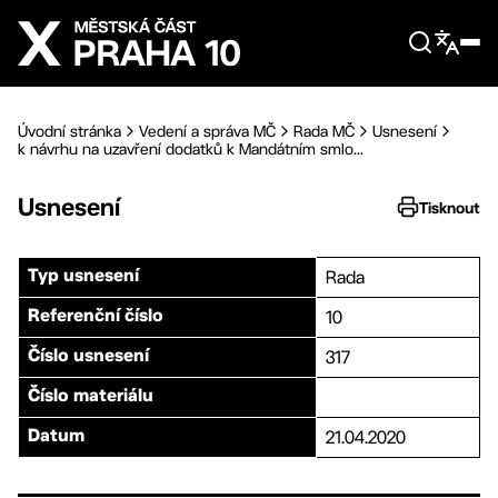
Přejít na hlavní obsah
Úvodní stránka
Vedení a správa MČ
Rada MČ
Usnesení
k návrhu na uzavření dodatků k Mandátním smlo...
Usnesení
Tisknout
Rada
Typ usnesení
10
Referenční číslo
317
Číslo usnesení
Číslo materiálu
21.04.2020
Datum