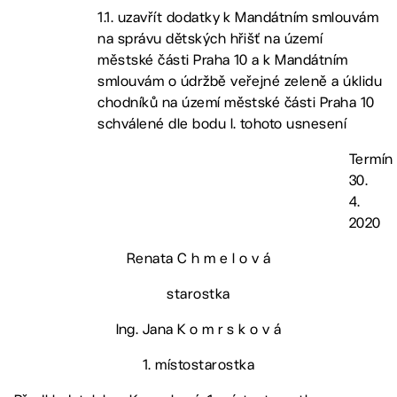
1.1. uzavřít dodatky k Mandátním smlouvám
na správu dětských hřišť na území
městské části Praha 10 a k Mandátním
smlouvám o údržbě veřejné zeleně a úklidu
chodníků na území městské části Praha 10
schválené dle bodu I. tohoto usnesení
Termín
30.
4.
2020
Renata C h m e l o v á
starostka
Ing. Jana K o m r s k o v á
1. místostarostka