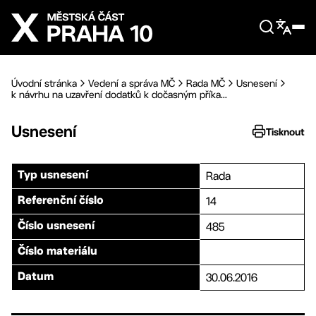
Přejít na hlavní obsah
Úvodní stránka
Vedení a správa MČ
Rada MČ
Usnesení
k návrhu na uzavření dodatků k dočasným příka...
Usnesení
Tisknout
Rada
Typ usnesení
14
Referenční číslo
485
Číslo usnesení
Číslo materiálu
30.06.2016
Datum