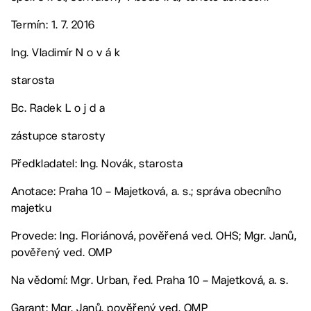
Termín: 1. 7. 2016
Ing. Vladimír N o v á k
starosta
Bc. Radek L o j d a
zástupce starosty
Předkladatel: Ing. Novák, starosta
Anotace: Praha 10 – Majetková, a. s.; správa obecního
majetku
Provede: Ing. Floriánová, pověřená ved. OHS; Mgr. Janů,
pověřený ved. OMP
Na vědomí: Mgr. Urban, řed. Praha 10 – Majetková, a. s.
Garant: Mgr. Janů, pověřený ved. OMP