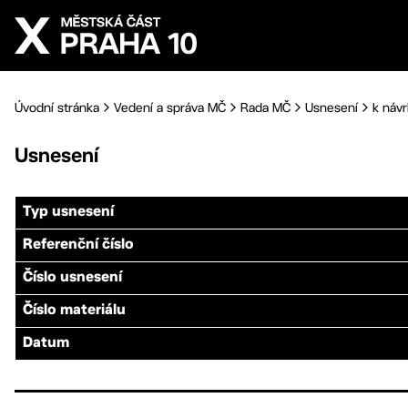
Přejít na hlavní obsah
Úvodní stránka
Vedení a správa MČ
Rada MČ
Usnesení
k návr
Usnesení
Typ usnesení
Referenční číslo
Číslo usnesení
Číslo materiálu
Datum