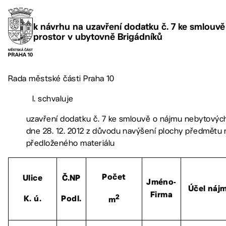
k návrhu na uzavření dodatku č. 7 ke smlouv
prostor v ubytovně Brigádníků
Rada městské části Praha 10
I. schvaluje
uzavření dodatku č. 7 ke smlouvě o nájmu nebytových
dne 28. 12. 2012 z důvodu navýšení plochy předmětu ná
předloženého materiálu
Počet
Ulice
Č.NP
Jméno-
Účel náj
Firma
2
K. ú.
Podl.
m