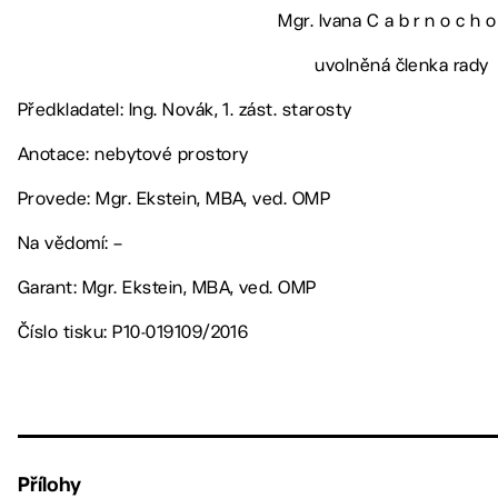
Mgr. Ivana C a b r n o c h o
uvolněná členka rady
Předkladatel: Ing. Novák, 1. zást. starosty
Anotace: nebytové prostory
Provede: Mgr. Ekstein, MBA, ved. OMP
Na vědomí: –
Garant: Mgr. Ekstein, MBA, ved. OMP
Číslo tisku: P10-019109/2016
Přílohy