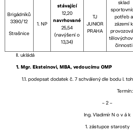
sklad
stávající
sportovní
12,20
Brigádníků
TJ
potřeb 
3390/12
navrhované
1. NP
JUNIOR
zázemí 
25,54
PRAHA
provozová
Strašnice
(navýšení o
tělovýcho
13,34)
činnosti
II. ukládá
1. Mgr. Eksteinovi, MBA, vedoucímu OMP
1.1. podepsat dodatek č. 7 schválený dle bodu I. t
Termín:
– 2 –
Ing. Vladimír N o v á k
1. zástupce starosty