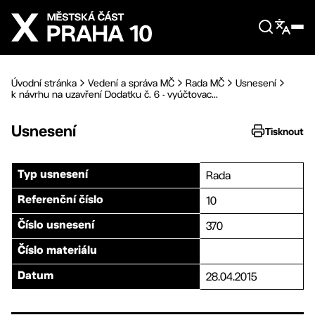
Přejít na hlavní obsah
Úvodní stránka
Vedení a správa MČ
Rada MČ
Usnesení
k návrhu na uzavření Dodatku č. 6 - vyúčtovac...
Usnesení
Tisknout
Rada
Typ usnesení
10
Referenční číslo
370
Číslo usnesení
Číslo materiálu
28.04.2015
Datum