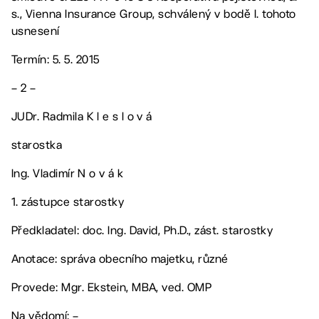
s., Vienna Insurance Group, schválený v bodě I. tohoto
usnesení
Termín: 5. 5. 2015
– 2 –
JUDr. Radmila K l e s l o v á
starostka
Ing. Vladimír N o v á k
1. zástupce starostky
Předkladatel: doc. Ing. David, Ph.D., zást. starostky
Anotace: správa obecního majetku, různé
Provede: Mgr. Ekstein, MBA, ved. OMP
Na vědomí: –