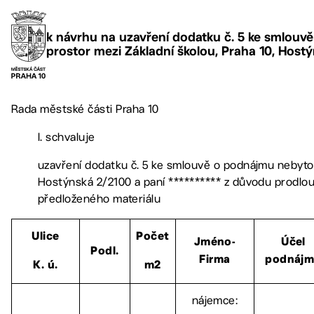
k návrhu na uzavření dodatku č. 5 ke smlou
prostor mezi Základní školou, Praha 10, Hostý
Rada městské části Praha 10
I. schvaluje
uzavření dodatku č. 5 ke smlouvě o podnájmu nebytov
Hostýnská 2/2100 a paní ********** z důvodu prodlouž
předloženého materiálu
Ulice
Počet
Jméno-
Účel
Podl.
Firma
podnáj
K. ú.
m2
nájemce: