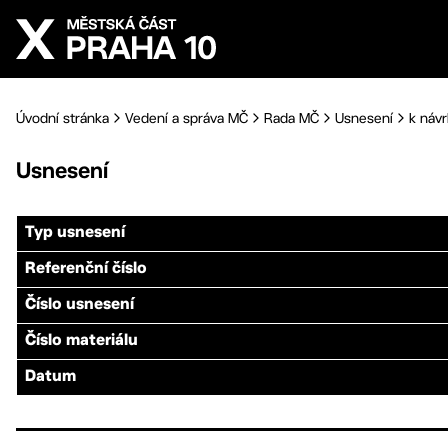
Přejít na hlavní obsah
Úvodní stránka
Vedení a správa MČ
Rada MČ
Usnesení
k návr
Usnesení
Typ usnesení
Referenční číslo
Číslo usnesení
Číslo materiálu
Datum