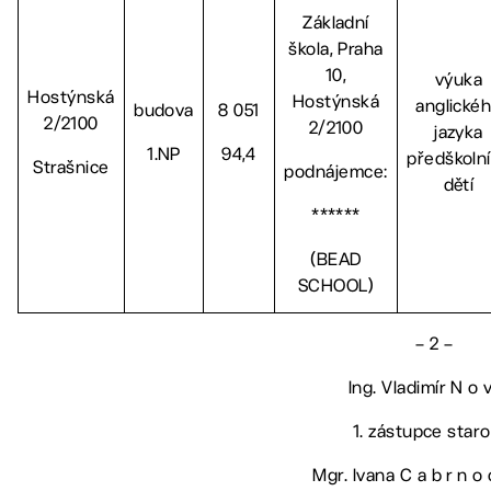
Základní
škola, Praha
10,
výuka
Hostýnská
Hostýnská
anglické
budova
8 051
2/2100
2/2100
jazyka
1.NP
94,4
předškoln
Strašnice
podnájemce:
dětí
******
(BEAD
SCHOOL)
– 2 –
Ing. Vladimír N o v
1. zástupce star
Mgr. Ivana C a b r n o 