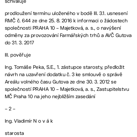
schvaluje
prodloužení termínu uloženého v bodě III. 3.1. usnesení
RMČ č. 644 ze dne 25. 8. 2016 k informaci o žádostech
společnosti PRAHA 10 – Majetková, a. s., o navýšení
odměny za provozování Farmářských trhů a AVČ Gutova
do 31. 3. 2017
III. pověřuje
Ing. Tomáše Peka, S.E., 1. zástupce starosty, předložit
návrh na uzavření dodatku č. 3 ke smlouvě o správě
Areálu volného času Gutova ze dne 30. 3. 2012 se
společností PRAHA 10 – Majetková, a. s., Zastupitelstvu
MČ Praha 10 na jeho nejbližším zasedání
– 2 –
Ing. Vladimír N o v á k
starosta