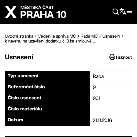
Přejít na hlavní obsah
Úvodní stránka
Vedení a správa MČ
Rada MČ
Usnesení
k návrhu na uzavření dodatku č. 3 ke smlouvě ...
Usnesení
Tisknout
Rada
Typ usnesení
9
Referenční číslo
901
Číslo usnesení
Číslo materiálu
21.11.2016
Datum