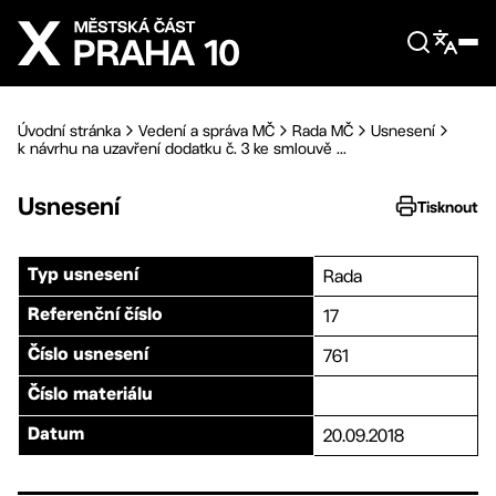
Přejít na hlavní obsah
Úvodní stránka
Vedení a správa MČ
Rada MČ
Usnesení
k návrhu na uzavření dodatku č. 3 ke smlouvě ...
Usnesení
Tisknout
Rada
Typ usnesení
17
Referenční číslo
761
Číslo usnesení
Číslo materiálu
20.09.2018
Datum