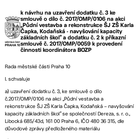
k návrhu na uzavření dodatku č. 3 ke
smlouvě o dílo č. 2017/OMP/0106 na akci
„Půdní vestavba a rekonstrukce ŠJ ZŠ Karla
Čapka, Kodaňská - navyšování kapacity
základních škol“ a dodatku č. 2 k příkazní
smlouvě č. 2017/OMP/0059 k provedení
činnosti koordinátora BOZP
Rada městské části Praha 10
I. schvaluje
a) uzavření dodatku č. 3, ke smlouvě o dílo
č.2017/OMP/0106 na akci „Půdní vestavba a
rekonstrukce ŠJ ZŠ Karla Čapka, Kodaňská – navyšování
kapacity základních škol“ se společností Dereza, s. r. o.,
Libocká 685/43d, 161 00 Praha 6, IČO 480 36 315, dle
důvodové zprávy předloženého materiálu