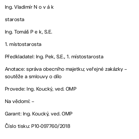
Ing. Vladimír N o v á k
starosta
Ing. Tomáš P e k, S.E.
1. místostarosta
Předkladatel: Ing. Pek, S.E., 1. místostarosta
Anotace: správa obecního majetku; veřejné zakázky –
soutěže a smlouvy o dílo
Provede: Ing. Koucký, ved. OMP
Na vědomí: –
Garant: Ing. Koucký, ved. OMP
Číslo tisku: P10-097760/2018