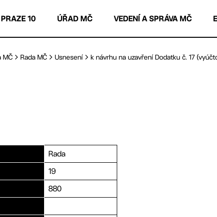
 PRAZE 10
ÚŘAD MČ
VEDENÍ A SPRÁVA MČ
a MČ
Rada MČ
Usnesení
k návrhu na uzavření Dodatku č. 17 (vyúčto
Rada
19
880