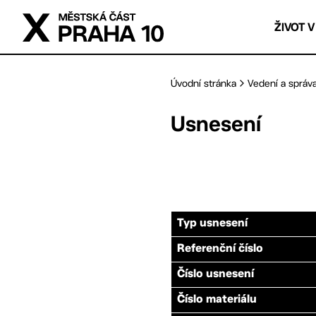
Přejít na hlavní obsah
ŽIVOT V
Úvodní stránka
Vedení a správ
Usnesení
Typ usnesení
Referenční číslo
Číslo usnesení
Číslo materiálu