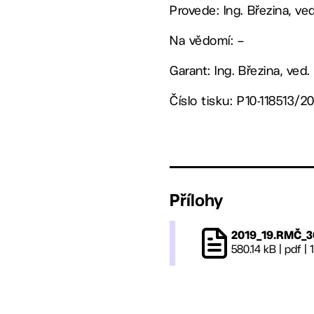
Provede: Ing. Březina, v
Na vědomí: –
Garant: Ing. Březina, ved
Číslo tisku: P10-118513/2
Přílohy
2019_19.RMČ_3
580.14 kB
|
pdf
|