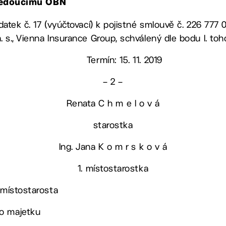
, vedoucímu OBN
Dodatek č. 17 (vyúčtovací) k pojistné smlouvě č. 226 777
a. s., Vienna Insurance Group, schválený dle bodu I. to
Termín: 15. 11. 2019
– 2 –
Renata C h m e l o v á
starostka
Ing. Jana K o m r s k o v á
1. místostarostka
 místostarosta
o majetku