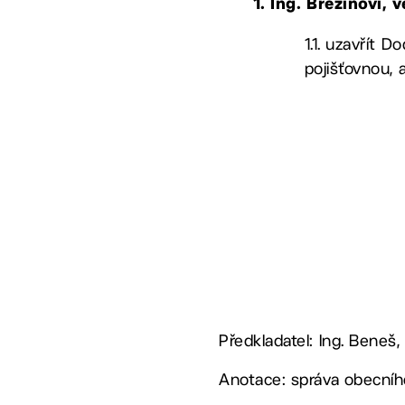
1. Ing. Březinovi
1.1. uzavřít 
pojišťovnou, 
Předkladatel: Ing. Beneš,
Anotace: správa obecníh