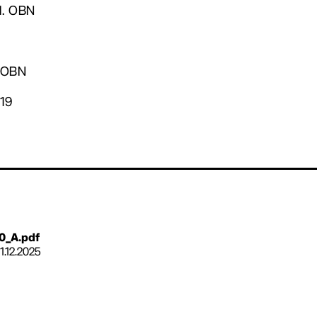
ed. OBN
. OBN
019
0_A.pdf
11.12.2025