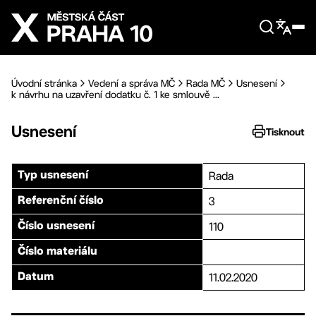
Přejít na hlavní obsah
Úvodní stránka
Vedení a správa MČ
Rada MČ
Usnesení
k návrhu na uzavření dodatku č. 1 ke smlouvě ...
Usnesení
Tisknout
Rada
Typ usnesení
3
Referenční číslo
110
Číslo usnesení
Číslo materiálu
11.02.2020
Datum