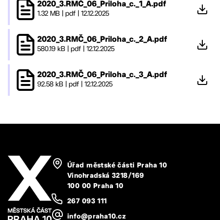
2020_3.RMČ_06_Priloha_c._1_A.pdf
1.32 MB
|
pdf
|
12.12.2025
2020_3.RMČ_06_Priloha_c._2_A.pdf
580.19 kB
|
pdf
|
12.12.2025
2020_3.RMČ_06_Priloha_c._3_A.pdf
92.58 kB
|
pdf
|
12.12.2025
Úřad městské části Praha 10
Vinohradská 3218/169
100 00 Praha 10
267 093 111
info@praha10.cz