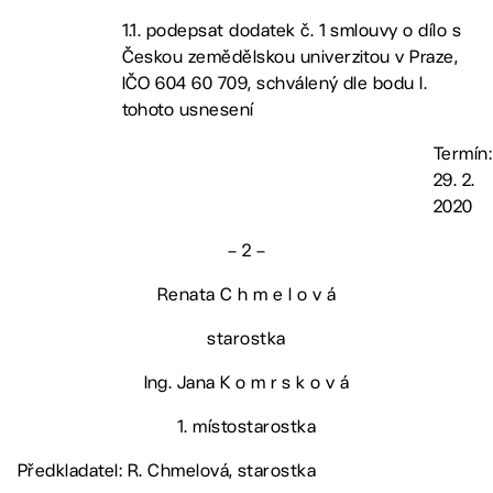
1.1. podepsat dodatek č. 1 smlouvy o dílo s
Českou zemědělskou univerzitou v Praze,
IČO 604 60 709, schválený dle bodu I.
tohoto usnesení
Termín:
29. 2.
2020
– 2 –
Renata C h m e l o v á
starostka
Ing. Jana K o m r s k o v á
1. místostarostka
Předkladatel: R. Chmelová, starostka