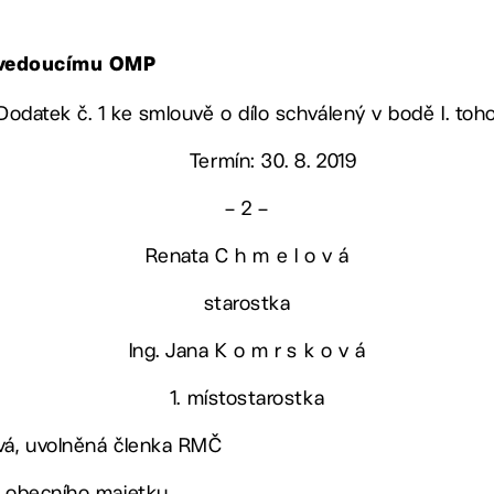
, vedoucímu OMP
 Dodatek č. 1 ke smlouvě o dílo schválený v bodě I. to
Termín: 30. 8. 2019
– 2 –
Renata C h m e l o v á
starostka
Ing. Jana K o m r s k o v á
1. místostarostka
ová, uvolněná členka RMČ
a obecního majetku