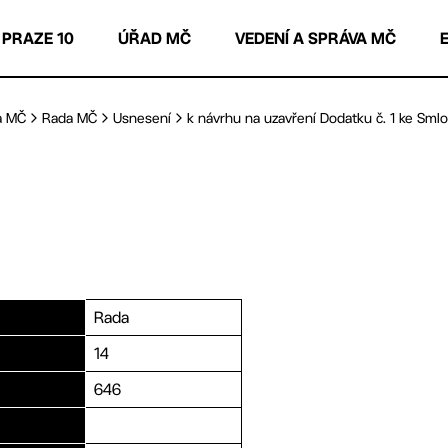
 PRAZE 10
ÚŘAD MČ
VEDENÍ A SPRÁVA MČ
a MČ
Rada MČ
Usnesení
k návrhu na uzavření Dodatku č. 1 ke Smlou
Rada
14
646