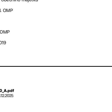
ed. OMP
. OMP
019
0_A.pdf
1.12.2025