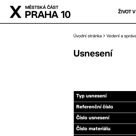
Přejít na hlavní obsah
ŽIVOT V
Úvodní stránka
Vedení a správ
Usnesení
Typ usnesení
Referenční číslo
Číslo usnesení
Číslo materiálu