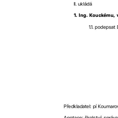
II. ukládá
1. Ing. Kouckému
1.1. podepsat
Předkladatel: pí Koumar
Anotace: školství; správ