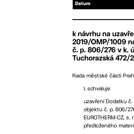
Datum
k návrhu na uzavře
2019/OMP/1009 na 
č. p. 806/276 v k. 
Tuchorazská 472/2
Rada městské části Prah
I. schvaluje
uzavření Dodatku č.
objektu č. p. 806/27
EUROTHERM-CZ, s. r. 
předloženého materi