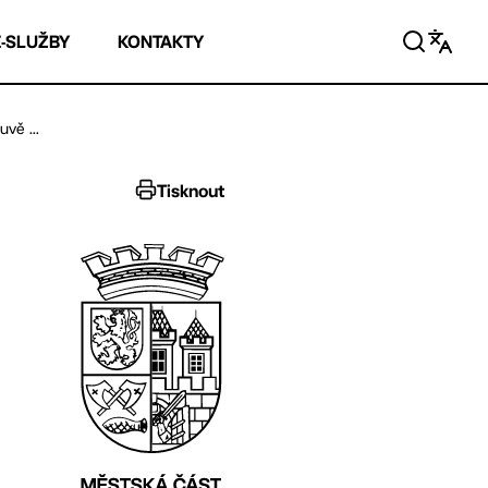
E-SLUŽBY
KONTAKTY
vě ...
Tisknout