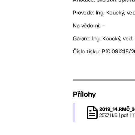
Provede: Ing. Koucký, v
Na vědomí: –
Garant: Ing. Koucký, ved
Číslo tisku: P10-091245/2
Přílohy
2019_14.RMČ_2
257.71 kB
|
pdf
|
1