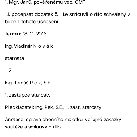
1. Mgr. Janů, pověřenému ved. OMP
1.1. podepsat dodatek č. 1 ke smlouvě o dílo schválený v
bodě I. tohoto usnesení
Termín: 18. 11. 2016
Ing. Vladimír N o v á k
starosta
– 2 –
Ing. Tomáš P e k, S.E.
1. zástupce starosty
Předkladatel: Ing. Pek, S.E., 1. zást. starosty
Anotace: správa obecního majetku; veřejné zakázky –
soutěže a smlouvy o dílo