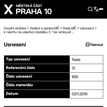
Přejít na hlavní obsah
Úvodní stránka
Vedení a správa MČ
Rada MČ
Usnesení
k návrhu na uzavření dodatku č. 1 ke smlouvě ...
Usnesení
Tisknout
Rada
Typ usnesení
21
Referenční číslo
826
Číslo usnesení
Číslo materiálu
03.11.2016
Datum