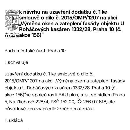
k návrhu na uzavření dodatku č. 1 ke
smlouvě o dílo č. 2015/OMP/1207 na akci
„Výměna oken a zateplení fasády objektu U
Roháčových kasáren 1332/28, Praha 10 (č.
akce 156)“
Rada městské části Praha 10
I. schvaluje
uzavření dodatku č. 1 ke smlouvě o dílo č.
2015/OMP/1207 na akci „Výměna oken a zateplení fasády
objektu U Roháčových kasáren 1332/28, Praha 10 (č.
akce 156)“se společností BAU plus, a. s., se sídlem Praha
5, Na Zlíchově 228/4, PSČ 152 00, IČ: 256 07 618, dle
důvodové zprávy předloženého materiálu
II. ukládá