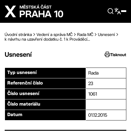
Přejít na hlavní obsah
Úvodní stránka
Vedení a správa MČ
Rada MČ
Usnesení
k návrhu na uzavření dodatku č. 1 k Prováděcí...
Usnesení
Tisknout
Rada
Typ usnesení
23
Referenční číslo
1061
Číslo usnesení
Číslo materiálu
01.12.2015
Datum