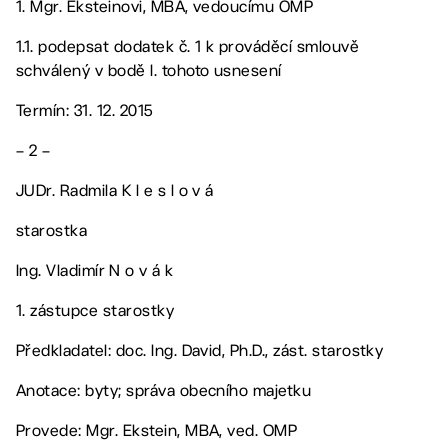
1. Mgr. Eksteinovi, MBA, vedoucímu OMP
1.1. podepsat dodatek č. 1 k prováděcí smlouvě
schválený v bodě I. tohoto usnesení
Termín: 31. 12. 2015
– 2 –
JUDr. Radmila K l e s l o v á
starostka
Ing. Vladimír N o v á k
1. zástupce starostky
Předkladatel: doc. Ing. David, Ph.D., zást. starostky
Anotace: byty; správa obecního majetku
Provede: Mgr. Ekstein, MBA, ved. OMP