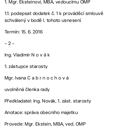
1. Mgr. Eksteinovi, MBA, vedoucímu OMP
1.1. podepsat dodatek č. 1 k prováděcí smlouvě
schválený v bodě I. tohoto usnesení
Termín: 15. 6. 2016
– 2 –
Ing. Vladimír N o v á k
1. zástupce starosty
Mgr. Ivana C a b r n o c h o v á
uvolněná členka rady
Předkladatel: Ing. Novák, 1. zást. starosty
Anotace: správa obecního majetku
Provede: Mgr. Ekstein, MBA, ved. OMP