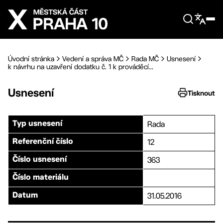
Přejít na hlavní obsah
Úvodní stránka
Vedení a správa MČ
Rada MČ
Usnesení
k návrhu na uzavření dodatku č. 1 k prováděcí...
Usnesení
Tisknout
Rada
Typ usnesení
12
Referenční číslo
363
Číslo usnesení
Číslo materiálu
31.05.2016
Datum