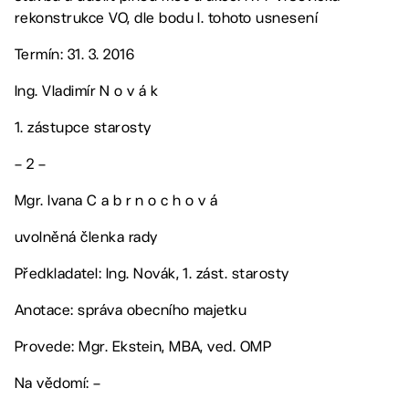
rekonstrukce VO, dle bodu I. tohoto usnesení
Termín: 31. 3. 2016
Ing. Vladimír N o v á k
1. zástupce starosty
– 2 –
Mgr. Ivana C a b r n o c h o v á
uvolněná členka rady
Předkladatel: Ing. Novák, 1. zást. starosty
Anotace: správa obecního majetku
Provede: Mgr. Ekstein, MBA, ved. OMP
Na vědomí: –