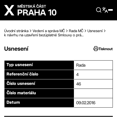
Přejít na hlavní obsah
Úvodní stránka
Vedení a správa MČ
Rada MČ
Usnesení
k návrhu na uzavření bezúplatné Smlouvy o prá...
Usnesení
Tisknout
Rada
Typ usnesení
4
Referenční číslo
46
Číslo usnesení
Číslo materiálu
09.02.2016
Datum