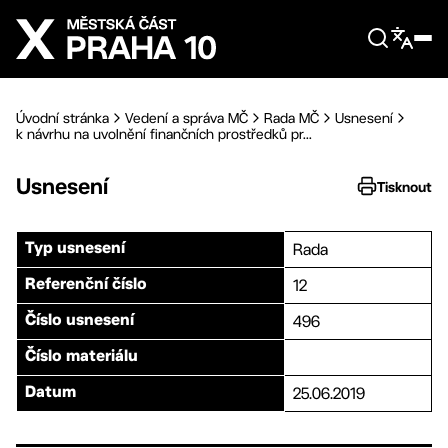
Přejít na hlavní obsah
Úvodní stránka
Vedení a správa MČ
Rada MČ
Usnesení
k návrhu na uvolnění finančních prostředků pr...
Usnesení
Tisknout
Rada
Typ usnesení
12
Referenční číslo
496
Číslo usnesení
Číslo materiálu
25.06.2019
Datum