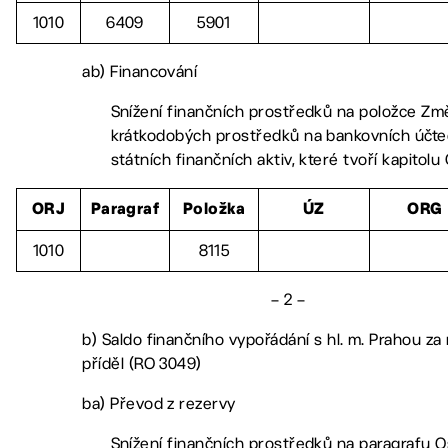
1010
6409
5901
ab) Financování
Snížení finančních prostředků na položce Zm
krátkodobých prostředků na bankovních účt
státních finančních aktiv, které tvoří kapitolu
ORJ
Paragraf
Položka
ÚZ
ORG
1010
8115
– 2 –
b) Saldo finančního vypořádání s hl. m. Prahou za 
příděl (RO 3049)
ba) Převod z rezervy
Snížení finančních prostředků na paragrafu Os