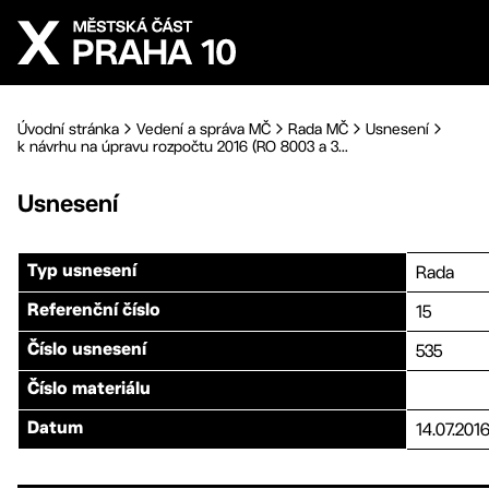
Přejít na hlavní obsah
Úvodní stránka
Vedení a správa MČ
Rada MČ
Usnesení
k návrhu na úpravu rozpočtu 2016 (RO 8003 a 3...
Usnesení
Rada
Typ usnesení
15
Referenční číslo
535
Číslo usnesení
Číslo materiálu
14.07.201
Datum