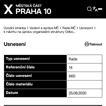
Přejít na hlavní obsah
Úvodní stránka
Vedení a správa MČ
Rada MČ
Usnesení
k návrhu na úpravu organizační struktury Odbo...
Usnesení
Tisknout
Rada
Typ usnesení
14
Referenční číslo
660
Číslo usnesení
Číslo materiálu
25.08.2020
Datum