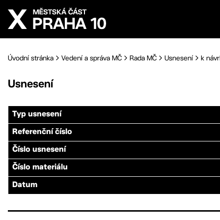
Přejít na hlavní obsah
Úvodní stránka
Vedení a správa MČ
Rada MČ
Usnesení
k náv
Usnesení
Typ usnesení
Referenční číslo
Číslo usnesení
Číslo materiálu
Datum