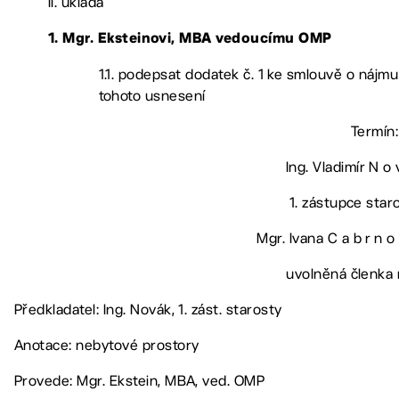
II. ukládá
1. Mgr. Eksteinovi, MBA vedoucímu OMP
1.1. podepsat dodatek č. 1 ke smlouvě o nájm
tohoto usnesení
Termín:
Ing. Vladimír N o 
1. zástupce star
Mgr. Ivana C a b r n o
uvolněná členka 
Předkladatel: Ing. Novák, 1. zást. starosty
Anotace: nebytové prostory
Provede: Mgr. Ekstein, MBA, ved. OMP