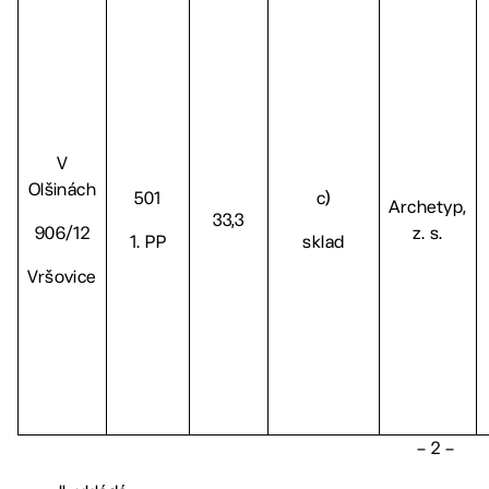
V
Olšinách
501
c)
Archetyp,
33,3
906/12
z. s.
1. PP
sklad
Vršovice
– 2 –