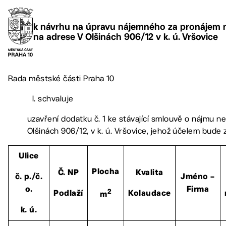
k návrhu na úpravu nájemného za pronájem n
na adrese V Olšinách 906/12 v k. ú. Vršovice
Rada městské části Praha 10
I. schvaluje
uzavření dodatku č. 1 ke stávající smlouvě o nájmu n
Olšinách 906/12, v k. ú. Vršovice, jehož účelem bud
Ulice
Plocha
Č. NP
Kvalita
č. p./č.
Jméno –
o.
Firma
2
Podlaží
Kolaudace
m
k. ú.