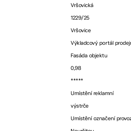
Vršovická
1229/25
Vršovice
Výkladcový portál prodej
Fasáda objektu
0,98
*****
Umístění reklamní
výstrče
Umístění označení provo
Neurčitou