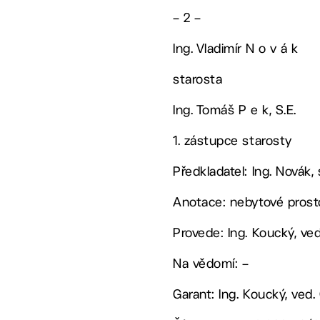
– 2 –
Ing. Vladimír N o v á k
starosta
Ing. Tomáš P e k, S.E.
1. zástupce starosty
Předkladatel: Ing. Novák,
Anotace: nebytové prost
Provede: Ing. Koucký, v
Na vědomí: –
Garant: Ing. Koucký, ved