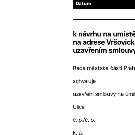
Datum
k návrhu na umístě
na adrese Vršovická
uzavřením smlouv
Rada městské části Prah
schvaluje
uzavření smlouvy na umís
Ulice
č. p./č. o.
k. ú.