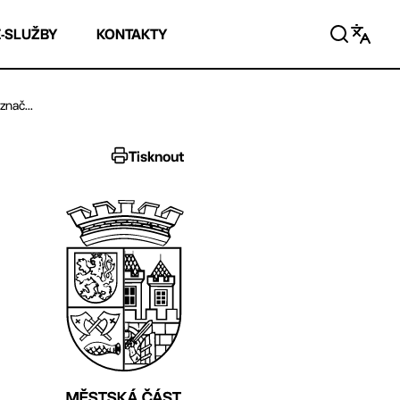
E-SLUŽBY
KONTAKTY
nač...
Tisknout