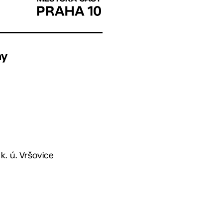
ny
. ú. Vršovice