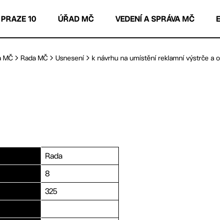
 PRAZE 10
ÚŘAD MČ
VEDENÍ A SPRÁVA MČ
a MČ
Rada MČ
Usnesení
k návrhu na umístění reklamní výstrče a oz
Rada
8
325