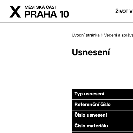
Přejít na hlavní obsah
ŽIVOT V
Úvodní stránka
Vedení a správ
Usnesení
Typ usnesení
Referenční číslo
Číslo usnesení
Číslo materiálu