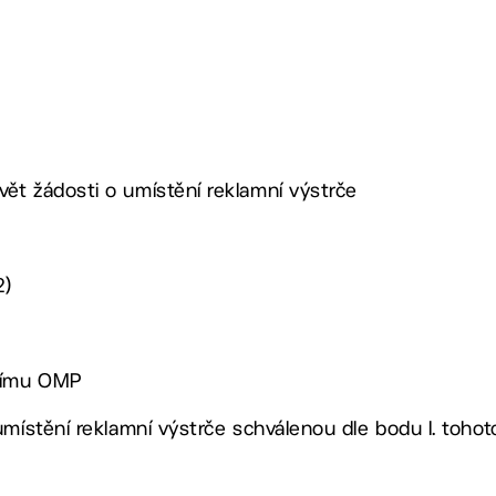
ět žádosti o umístění reklamní výstrče
2)
ucímu OMP
umístění reklamní výstrče schválenou dle bodu I. toho