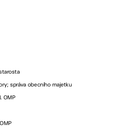
 starosta
ory; správa obecního majetku
ed. OMP
. OMP