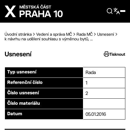
Přejít na hlavní obsah
Úvodní stránka
Vedení a správa MČ
Rada MČ
Usnesení
k návrhu na udělení souhlasu s výměnou bytů, ...
Usnesení
Tisknout
Rada
Typ usnesení
1
Referenční číslo
2
Číslo usnesení
Číslo materiálu
05.01.2016
Datum