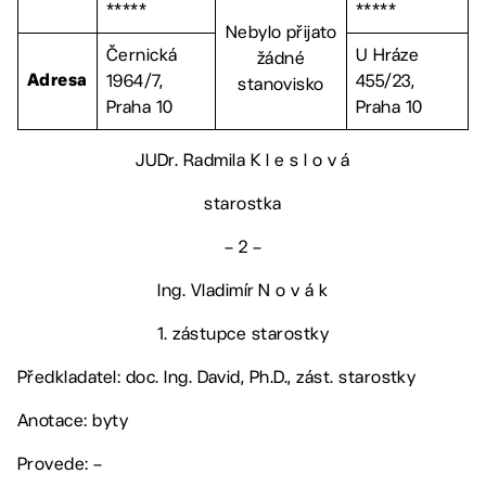
*****
*****
Nebylo přijato
Černická
U Hráze
žádné
1964/7,
455/23,
Adresa
stanovisko
Praha 10
Praha 10
JUDr. Radmila K l e s l o v á
starostka
– 2 –
Ing. Vladimír N o v á k
1. zástupce starostky
Předkladatel: doc. Ing. David, Ph.D., zást. starostky
Anotace: byty
Provede: –