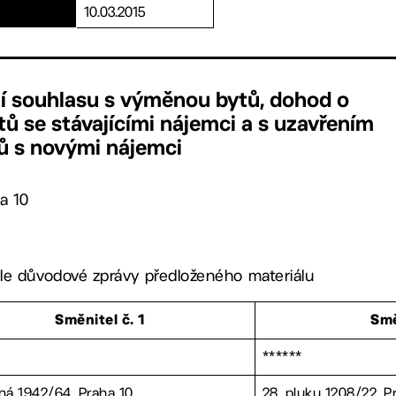
10.03.2015
ní souhlasu s výměnou bytů, dohod o
ů se stávajícími nájemci a s uzavřením
ů s novými nájemci
a 10
le důvodové zprávy předloženého materiálu
Směnitel č. 1
Smě
******
ná 1942/64, Praha 10
28. pluku 1208/22, P