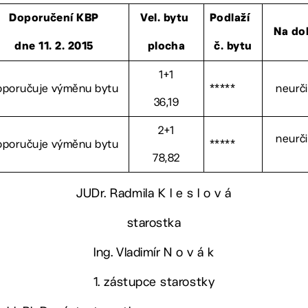
Doporučení KBP
Vel. bytu
Podlaží
Na do
dne 11. 2. 2015
plocha
č. bytu
1+1
oporučuje výměnu bytu
*****
neurči
36,19
2+1
neurči
oporučuje výměnu bytu
*****
78,82
JUDr. Radmila K l e s l o v á
starostka
Ing. Vladimír N o v á k
1. zástupce starostky