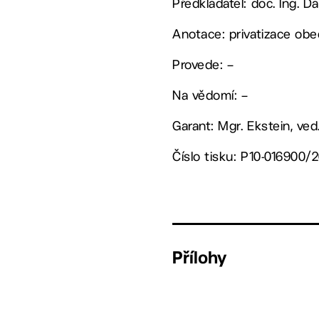
Předkladatel: doc. Ing. Da
Anotace: privatizace obe
Provede: –
Na vědomí: –
Garant: Mgr. Ekstein, ve
Číslo tisku: P10-016900/
Přílohy