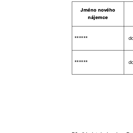
Jméno nového
nájemce
******
d
******
d