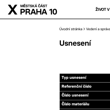
Přejít na hlavní obsah
ŽIVOT V
Úvodní stránka
Vedení a správ
Usnesení
Typ usnesení
Referenční číslo
Číslo usnesení
Číslo materiálu