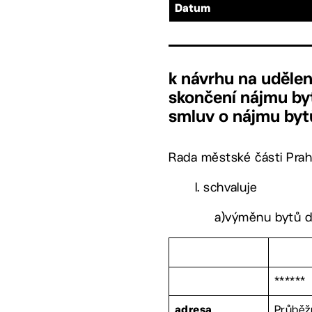
Datum
k návrhu na uděle
skončení nájmu byt
smluv o nájmu byt
Rada městské části Prah
I. schvaluje
a)výměnu bytů d
******
Průběž
adresa