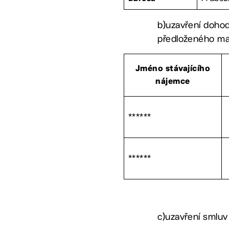
b)uzavření dohod
předloženého mat
Jméno stávajícího
nájemce
******
******
c)uzavření smluv