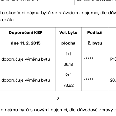
 o skončení nájmu bytů se stávajícími nájemci, dle dů
eriálu
Doporučení KBP
Vel. bytu
Podlaží
dne 11. 2. 2015
plocha
č. bytu
1+1
doporučuje výměnu bytu
*****
Pr
36,19
2+1
doporučuje výměnu bytu
*****
28
78,82
– 2 –
 o nájmu bytů s novými nájemci, dle důvodové zprávy 