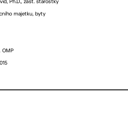
vid, Ph.D., zást. starostky
cního majetku, byty
d. OMP
2015