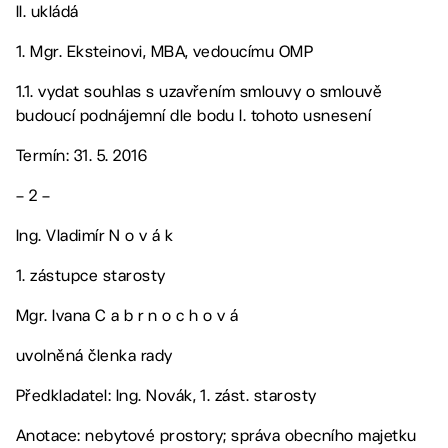
II. ukládá
1. Mgr. Eksteinovi, MBA, vedoucímu OMP
1.1. vydat souhlas s uzavřením smlouvy o smlouvě
budoucí podnájemní dle bodu I. tohoto usnesení
Termín: 31. 5. 2016
– 2 –
Ing. Vladimír N o v á k
1. zástupce starosty
Mgr. Ivana C a b r n o c h o v á
uvolněná členka rady
Předkladatel: Ing. Novák, 1. zást. starosty
Anotace: nebytové prostory; správa obecního majetku