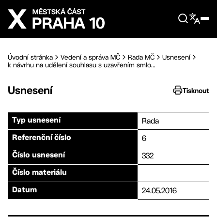
Přejít na hlavní obsah
Úvodní stránka
Vedení a správa MČ
Rada MČ
Usnesení
k návrhu na udělení souhlasu s uzavřením smlo...
Usnesení
Tisknout
Rada
Typ usnesení
6
Referenční číslo
332
Číslo usnesení
Číslo materiálu
24.05.2016
Datum