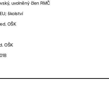
ovský, uvolněný člen RMČ
EU; školství
ved. OŠK
ed. OŠK
2018