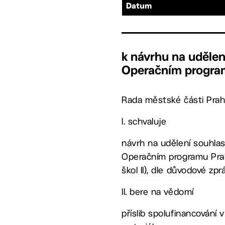
Datum
k návrhu na udělení
Operačním program
Rada městské části Prah
I. schvaluje
návrh na udělení souhlas
Operačním programu Prah
škol II), dle důvodové zp
II. bere na vědomí
příslib spolufinancování