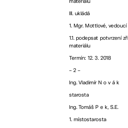
materiálu
III. ukládá
1. Mgr. Mottlové, vedouc
1.1. podepsat potvrzení z
materiálu
Termín: 12. 3. 2018
– 2 –
Ing. Vladimír N o v á k
starosta
Ing. Tomáš P e k, S.E.
1. místostarosta