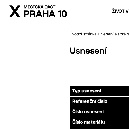
Přejít na hlavní obsah
ŽIVOT V
Úvodní stránka
Vedení a správ
Usnesení
Typ usnesení
Referenční číslo
Číslo usnesení
Číslo materiálu