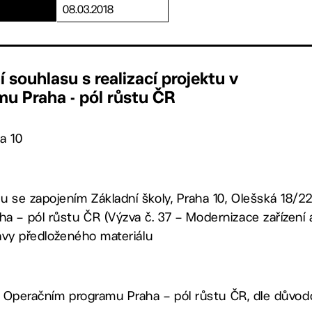
08.03.2018
 souhlasu s realizací projektu v
u Praha - pól růstu ČR
a 10
u se zapojením Základní školy, Praha 10, Olešská 18/2
a – pól růstu ČR (Výzva č. 37 – Modernizace zařízení 
rávy předloženého materiálu
 v Operačním programu Praha – pól růstu ČR, dle důvo