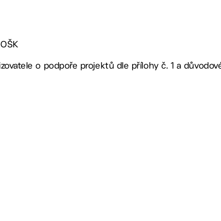
í OŠK
řizovatele o podpoře projektů dle přílohy č. 1 a důvod