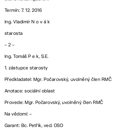
Termín: 7. 12. 2016
Ing. Vladimír N o v á k
starosta
– 2 –
Ing. Tomáš P e k, S.E.
1. zástupce starosty
Předkladatel: Mgr. Počarovský, uvolněný člen RMČ
Anotace: sociální oblast
Provede: Mgr. Počarovský, uvolněný člen RMČ
Na vědomí: –
Garant: Bc. Petřík, ved. OSO