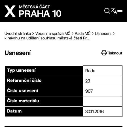
Přejít na hlavní obsah
Úvodní stránka
Vedení a správa MČ
Rada MČ
Usnesení
k návrhu na udělení souhlasu městské části Pr...
Usnesení
Tisknout
Rada
Typ usnesení
23
Referenční číslo
907
Číslo usnesení
Číslo materiálu
30.11.2016
Datum