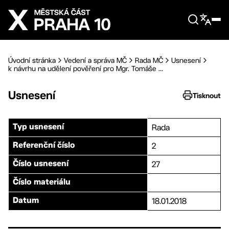
Přejít na hlavní obsah
Úvodní stránka
Vedení a správa MČ
Rada MČ
Usnesení
k návrhu na udělení pověření pro Mgr. Tomáše ...
Usnesení
Tisknout
Rada
Typ usnesení
2
Referenční číslo
27
Číslo usnesení
Číslo materiálu
18.01.2018
Datum