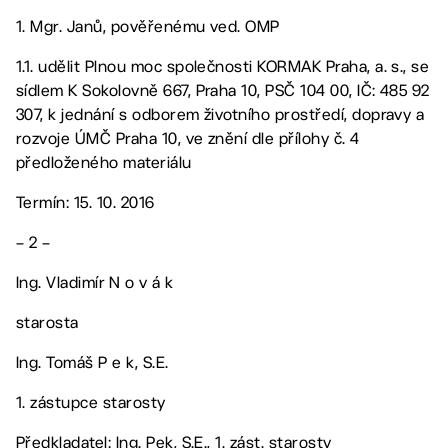
1. Mgr. Janů, pověřenému ved. OMP
1.1. udělit Plnou moc společnosti KORMAK Praha, a. s., se
sídlem K Sokolovně 667, Praha 10, PSČ 104 00, IČ: 485 92
307, k jednání s odborem životního prostředí, dopravy a
rozvoje ÚMČ Praha 10, ve znění dle přílohy č. 4
předloženého materiálu
Termín: 15. 10. 2016
– 2 –
Ing. Vladimír N o v á k
starosta
Ing. Tomáš P e k, S.E.
1. zástupce starosty
Předkladatel: Ing. Pek, S.E., 1. zást. starosty