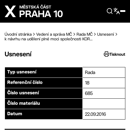
Přejít na hlavní obsah
Úvodní stránka
Vedení a správa MČ
Rada MČ
Usnesení
k návrhu na udělení plné moci společnosti KOR...
Usnesení
Tisknout
Rada
Typ usnesení
18
Referenční číslo
685
Číslo usnesení
Číslo materiálu
22.09.2016
Datum