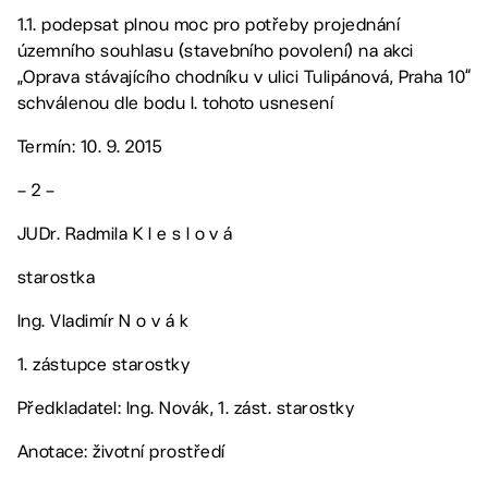
1.1. podepsat plnou moc pro potřeby projednání
územního souhlasu (stavebního povolení) na akci
„Oprava stávajícího chodníku v ulici Tulipánová, Praha 10“
schválenou dle bodu I. tohoto usnesení
Termín: 10. 9. 2015
– 2 –
JUDr. Radmila K l e s l o v á
starostka
Ing. Vladimír N o v á k
1. zástupce starostky
Předkladatel: Ing. Novák, 1. zást. starostky
Anotace: životní prostředí