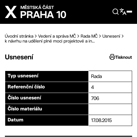
Přejít na hlavní obsah
Úvodní stránka
Vedení a správa MČ
Rada MČ
Usnesení
k návrhu na udělení plné moci projektové a in...
Usnesení
Tisknout
Rada
Typ usnesení
4
Referenční číslo
706
Číslo usnesení
Číslo materiálu
17.08.2015
Datum