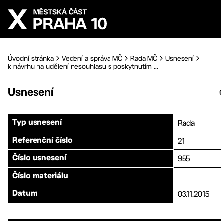
Přejít na hlavní obsah
Úvodní stránka
Vedení a správa MČ
Rada MČ
Usnesení
k návrhu na udělení nesouhlasu s poskytnutím ...
Usnesení
Rada
Typ usnesení
21
Referenční číslo
955
Číslo usnesení
Číslo materiálu
03.11.2015
Datum