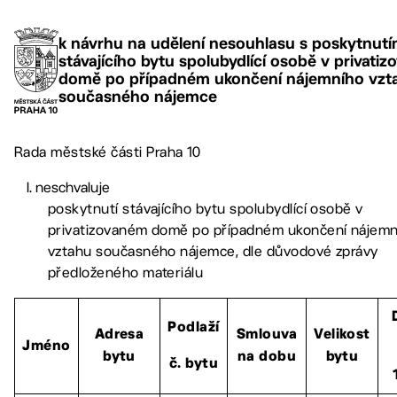
k návrhu na udělení nesouhlasu s poskytnut
stávajícího bytu spolubydlící osobě v privati
domě po případném ukončení nájemního vzt
současného nájemce
Rada městské části Praha 10
neschvaluje
poskytnutí stávajícího bytu spolubydlící osobě v
privatizovaném domě po případném ukončení nájemn
vztahu současného nájemce, dle důvodové zprávy
předloženého materiálu
Podlaží
Adresa
Smlouva
Velikost
Jméno
bytu
na dobu
bytu
č. bytu