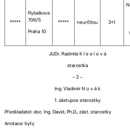
N
Rybalkova
706/5
*****
*****
neurčitou
3+1
Praha 10
JUDr. Radmila K l e s l o v á
starostka
– 2 –
Ing. Vladimír N o v á k
1. zástupce starostky
Předkladatel: doc. Ing. David, Ph.D., zást. starostky
Anotace: byty