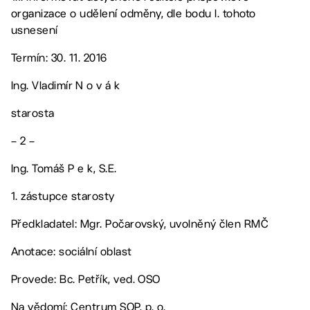
organizace o udělení odměny, dle bodu I. tohoto
usnesení
Termín: 30. 11. 2016
Ing. Vladimír N o v á k
starosta
– 2 –
Ing. Tomáš P e k, S.E.
1. zástupce starosty
Předkladatel: Mgr. Počarovský, uvolněný člen RMČ
Anotace: sociální oblast
Provede: Bc. Petřík, ved. OSO
Na vědomí: Centrum SOP, p. o.