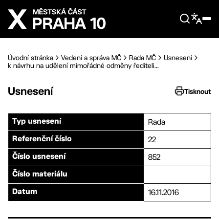
Přejít na hlavní obsah
Úvodní stránka
Vedení a správa MČ
Rada MČ
Usnesení
k návrhu na udělení mimořádné odměny řediteli...
Usnesení
Tisknout
Rada
Typ usnesení
22
Referenční číslo
852
Číslo usnesení
Číslo materiálu
16.11.2016
Datum