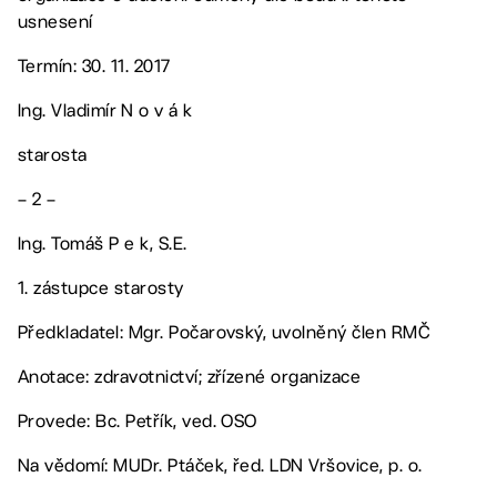
usnesení
Termín: 30. 11. 2017
Ing. Vladimír N o v á k
starosta
– 2 –
Ing. Tomáš P e k, S.E.
1. zástupce starosty
Předkladatel: Mgr. Počarovský, uvolněný člen RMČ
Anotace: zdravotnictví; zřízené organizace
Provede: Bc. Petřík, ved. OSO
Na vědomí: MUDr. Ptáček, řed. LDN Vršovice, p. o.