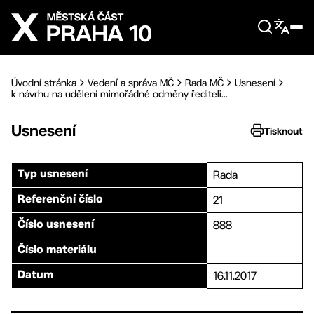
Přejít na hlavní obsah
Úvodní stránka
Vedení a správa MČ
Rada MČ
Usnesení
k návrhu na udělení mimořádné odměny řediteli...
Usnesení
Tisknout
Rada
Typ usnesení
21
Referenční číslo
888
Číslo usnesení
Číslo materiálu
16.11.2017
Datum