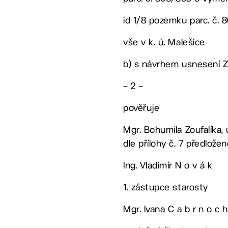
id 1/8 pozemku parc. č. 
vše v k. ú. Malešice
b) s návrhem usnesení ZM
– 2 –
pověřuje
Mgr. Bohumila Zoufalíka,
dle přílohy č. 7 předlož
Ing. Vladimír N o v á k
1. zástupce starosty
Mgr. Ivana C a b r n o c h