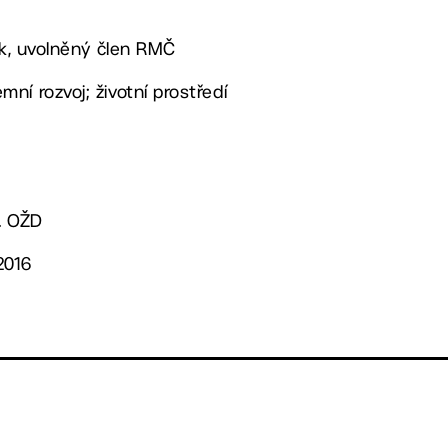
lík, uvolněný člen RMČ
ní rozvoj; životní prostředí
. OŽD
2016