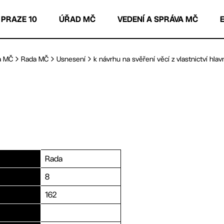
 PRAZE 10
ÚŘAD MČ
VEDENÍ A SPRÁVA MČ
a MČ
Rada MČ
Usnesení
k návrhu na svěření věcí z vlastnictví hlavní
Rada
8
162