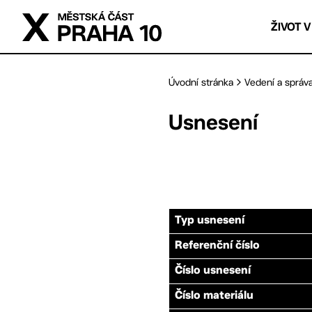
Přejít na hlavní obsah
ŽIVOT V
Úvodní stránka
Vedení a správ
Usnesení
Typ usnesení
Referenční číslo
Číslo usnesení
Číslo materiálu