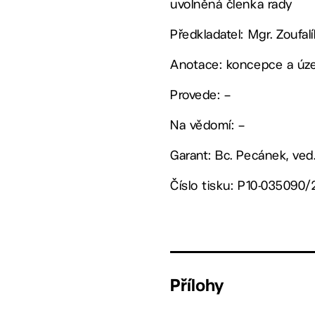
uvolněná členka rady
Předkladatel: Mgr. Zoufa
Anotace: koncepce a územ
Provede: –
Na vědomí: –
Garant: Bc. Pecánek, ved
Číslo tisku: P10-035090/
Přílohy