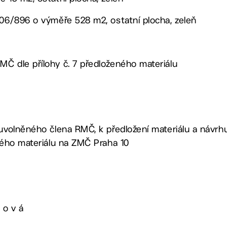
806/896 o výměře 528 m2, ostatní plocha, zeleň
Č dle přílohy č. 7 předloženého materiálu
 uvolněného člena RMČ, k předložení materiálu a návr
eného materiálu na ZMČ Praha 10
 o v á