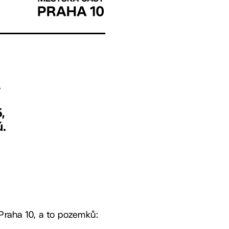
.
,
ú.
Praha 10, a to pozemků: