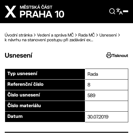
Přejít na hlavní obsah
Úvodní stránka
Vedení a správa MČ
Rada MČ
Usnesení
k návrhu na stanovení postupu při zadávání ex...
Usnesení
Tisknout
Rada
Typ usnesení
8
Referenční číslo
589
Číslo usnesení
Číslo materiálu
30.07.2019
Datum