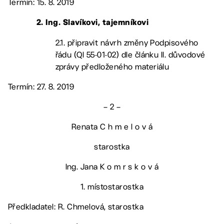
Termín: 15. 8. 2019
2. Ing. Slavíkovi, tajemníkovi
2.1. připravit návrh změny Podpisového
řádu (QI 55-01-02) dle článku II. důvodové
zprávy předloženého materiálu
Termín: 27. 8. 2019
– 2 –
Renata C h m e l o v á
starostka
Ing. Jana K o m r s k o v á
1. místostarostka
Předkladatel: R. Chmelová, starostka