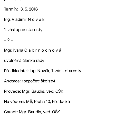
Termín: 13. 5. 2016
Ing. Vladimír N o v á k
1. zástupce starosty
– 2 –
Mgr. Ivana C a b r n o c h o v á
uvolněná členka rady
Předkladatel: Ing. Novák, 1. zást. starosty
Anotace: rozpočet; školství
Provede: Mgr. Baudis, ved. OŠK
Na vědomí: MŠ, Praha 10, Přetlucká
Garant: Mgr. Baudis, ved. OŠK