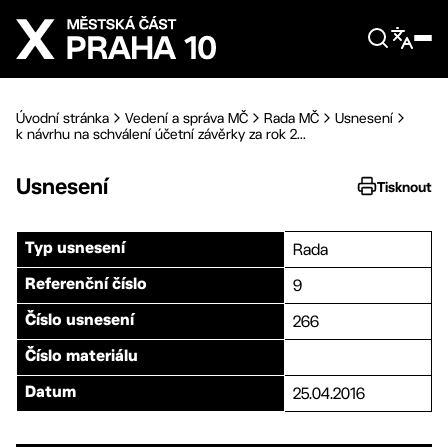
Přejít na hlavní obsah
Úvodní stránka
Vedení a správa MČ
Rada MČ
Usnesení
k návrhu na schválení účetní závěrky za rok 2...
Usnesení
Tisknout
Rada
Typ usnesení
9
Referenční číslo
266
Číslo usnesení
Číslo materiálu
25.04.2016
Datum