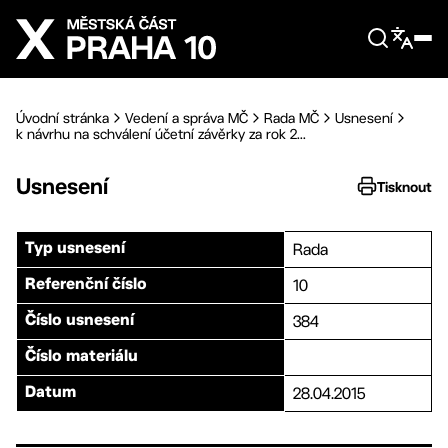
Přejít na hlavní obsah
Úvodní stránka
Vedení a správa MČ
Rada MČ
Usnesení
k návrhu na schválení účetní závěrky za rok 2...
Usnesení
Tisknout
Rada
Typ usnesení
10
Referenční číslo
384
Číslo usnesení
Číslo materiálu
28.04.2015
Datum