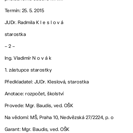
Termín: 25. 5. 2015
JUDr. Radmila K l e s l o v á
starostka
– 2 –
Ing. Vladimír N o v á k
1. zástupce starostky
Předkladatel: JUDr. Kleslová, starostka
Anotace: rozpočet, školství
Provede: Mgr. Baudis, ved. OŠK
Na vědomí: MŠ, Praha 10, Nedvězská 27/2224, p. o
Garant: Mgr. Baudis, ved. OŠK