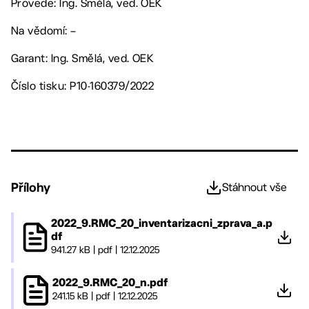
Provede: Ing. Smělá, ved. OEK
Na vědomí: –
Garant: Ing. Smělá, ved. OEK
Číslo tisku: P10-160379/2022
Přílohy
Stáhnout vše
2022_9.RMC_20_inventarizacni_zprava_a.p
df
941.27 kB
|
pdf
|
12.12.2025
2022_9.RMC_20_n.pdf
241.15 kB
|
pdf
|
12.12.2025