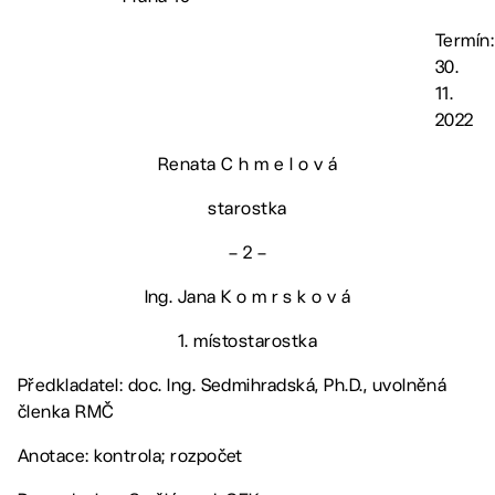
Termín:
30.
11.
2022
Renata C h m e l o v á
starostka
– 2 –
Ing. Jana K o m r s k o v á
1. místostarostka
Předkladatel: doc. Ing. Sedmihradská, Ph.D., uvolněná
členka RMČ
Anotace: kontrola; rozpočet