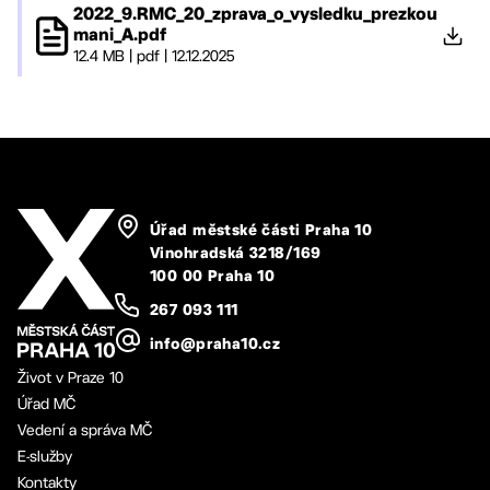
2022_9.RMC_20_zprava_o_vysledku_prezkou
mani_A.pdf
12.4 MB
|
pdf
|
12.12.2025
Úřad městské části Praha 10
Vinohradská 3218/169
100 00 Praha 10
267 093 111
info@praha10.cz
Život v Praze 10
Úřad MČ
Vedení a správa MČ
E-služby
Kontakty