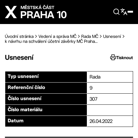
Přejít na hlavní obsah
Úvodní stránka
Vedení a správa MČ
Rada MČ
Usnesení
k návrhu na schválení účetní závěrky MČ Praha...
Usnesení
Tisknout
Rada
Typ usnesení
9
Referenční číslo
307
Číslo usnesení
Číslo materiálu
26.04.2022
Datum