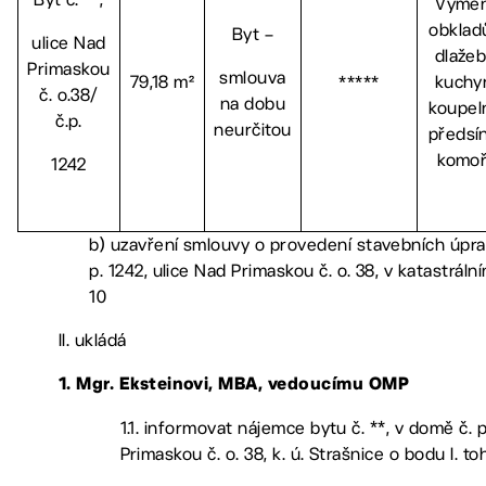
Výmě
obklad
Byt –
ulice Nad
dlažeb
Primaskou
smlouva
79,18 m²
kuchyn
*****
č. o.38/
na dobu
koupel
č.p.
neurčitou
předsín
komo
1242
b) uzavření smlouvy o provedení stavebních úprav
p. 1242, ulice Nad Primaskou č. o. 38, v katastrál
10
II. ukládá
1. Mgr. Eksteinovi, MBA, vedoucímu OMP
1.1. informovat nájemce bytu č. **, v domě č. p
Primaskou č. o. 38, k. ú. Strašnice o bodu I. t