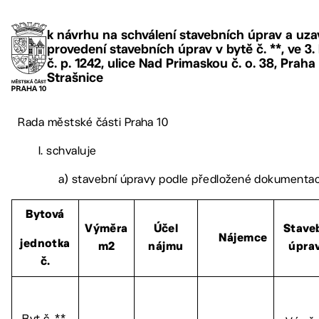
k návrhu na schválení stavebních úprav a uz
provedení stavebních úprav v bytě č. **, ve 3
č. p. 1242, ulice Nad Primaskou č. o. 38, Praha
Strašnice
Rada městské části Praha 10
I. schvaluje
a) stavební úpravy podle předložené dokumentac
Bytová
Výměra
Účel
Stave
Nájemce
jednotka
m2
nájmu
úpra
č.
Byt č. **,