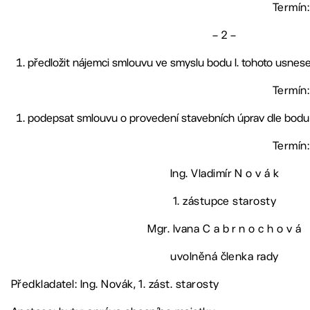
Termín:
– 2 –
předložit nájemci smlouvu ve smyslu bodu I. tohoto usnese
Termín:
podepsat smlouvu o provedení stavebních úprav dle bodu 
Termín:
Ing. Vladimír N o v á k
1. zástupce starosty
Mgr. Ivana C a b r n o c h o v á
uvolněná členka rady
Předkladatel: Ing. Novák, 1. zást. starosty