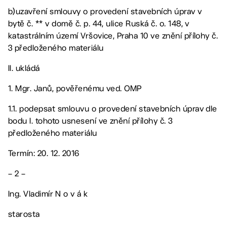
b)uzavření smlouvy o provedení stavebních úprav v
bytě č. ** v domě č. p. 44, ulice Ruská č. o. 148, v
katastrálním území Vršovice, Praha 10 ve znění přílohy č.
3 předloženého materiálu
II. ukládá
1. Mgr. Janů, pověřenému ved. OMP
1.1. podepsat smlouvu o provedení stavebních úprav dle
bodu I. tohoto usnesení ve znění přílohy č. 3
předloženého materiálu
Termín: 20. 12. 2016
– 2 –
Ing. Vladimír N o v á k
starosta