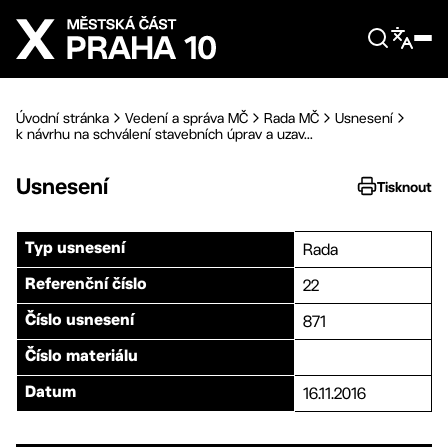
Přejít na hlavní obsah
Úvodní stránka
Vedení a správa MČ
Rada MČ
Usnesení
k návrhu na schválení stavebních úprav a uzav...
Usnesení
Tisknout
Rada
Typ usnesení
22
Referenční číslo
871
Číslo usnesení
Číslo materiálu
16.11.2016
Datum