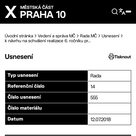
Přejít na hlavní obsah
Úvodní stránka
Vedení a správa MČ
Rada MČ
Usnesení
k návrhu na schválení realizace 6. ročníku pr...
Usnesení
Tisknout
Rada
Typ usnesení
14
Referenční číslo
555
Číslo usnesení
Číslo materiálu
12.07.2018
Datum