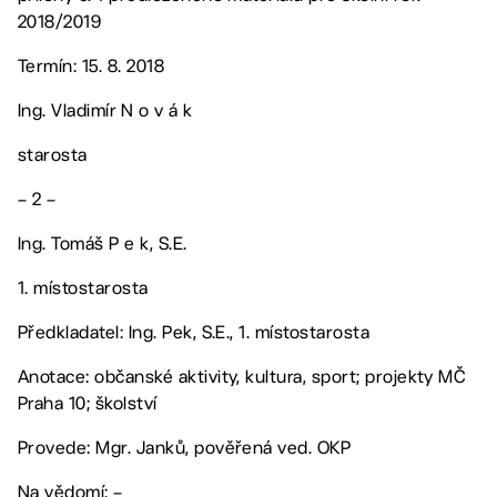
2018/2019
Termín: 15. 8. 2018
Ing. Vladimír N o v á k
starosta
– 2 –
Ing. Tomáš P e k, S.E.
1. místostarosta
Předkladatel: Ing. Pek, S.E., 1. místostarosta
Anotace: občanské aktivity, kultura, sport; projekty MČ
Praha 10; školství
Provede: Mgr. Janků, pověřená ved. OKP
Na vědomí: –