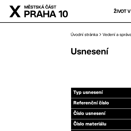
Přejít na hlavní obsah
ŽIVOT V
Úvodní stránka
Vedení a správ
Usnesení
Typ usnesení
Referenční číslo
Číslo usnesení
Číslo materiálu