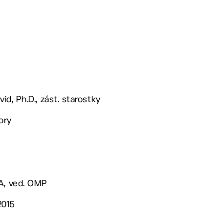
vid, Ph.D., zást. starostky
ory
BA, ved. OMP
2015