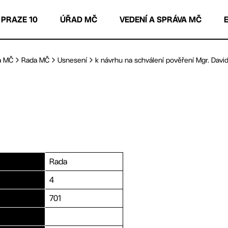
 PRAZE 10
ÚŘAD MČ
VEDENÍ A SPRÁVA MČ
a MČ
Rada MČ
Usnesení
k návrhu na schválení pověření Mgr. Davida
Rada
4
701