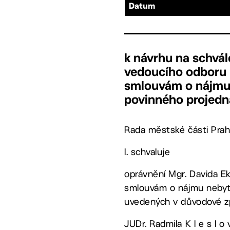
Datum
k návrhu na schvál
vedoucího odboru 
smlouvám o nájmu 
povinného projedn
Rada městské části Prah
I. schvaluje
oprávnění Mgr. Davida E
smlouvám o nájmu nebyto
uvedených v důvodové zp
JUDr. Radmila K l e s l o 