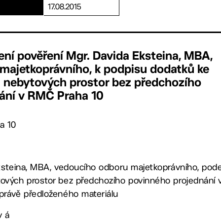
17.08.2015
ení pověření Mgr. Davida Eksteina, MBA,
majetkoprávního, k podpisu dodatků ke
nebytových prostor bez předchozího
ání v RMČ Praha 10
a 10
ksteina, MBA, vedoucího odboru majetkoprávního, pod
vých prostor bez předchozího povinného projednání 
rávě předloženého materiálu
v á