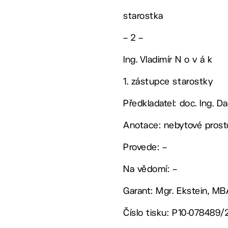
starostka
– 2 –
Ing. Vladimír N o v á k
1. zástupce starostky
Předkladatel: doc. Ing. Da
Anotace: nebytové prost
Provede: –
Na vědomí: –
Garant: Mgr. Ekstein, M
Číslo tisku: P10-078489/