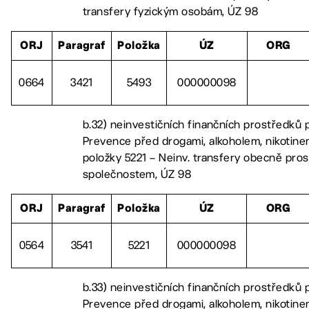
transfery fyzickým osobám, ÚZ 98
ORJ
Paragraf
Položka
ÚZ
ORG
0664
3421
5493
000000098
b.32) neinvestičních finančních prostředků 
Prevence před drogami, alkoholem, nikotinem
položky 5221 – Neinv. transfery obecně pr
společnostem, ÚZ 98
ORJ
Paragraf
Položka
ÚZ
ORG
0564
3541
5221
000000098
b.33) neinvestičních finančních prostředků 
Prevence před drogami, alkoholem, nikotinem