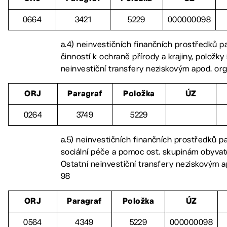
0664
3421
5229
000000098
a.4) neinvestičních finančních prostředků p
činností k ochraně přírody a krajiny, položky
neinvestiční transfery neziskovým apod. or
ORJ
Paragraf
Položka
ÚZ
0264
3749
5229
a.5) neinvestičních finančních prostředků p
sociální péče a pomoc ost. skupinám obyvate
Ostatní neinvestiční transfery neziskovým a
98
ORJ
Paragraf
Položka
ÚZ
0564
4349
5229
000000098