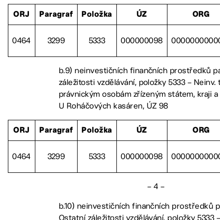
ORJ
Paragraf
Položka
ÚZ
ORG
0464
3299
5333
000000098
0000000000
b.9) neinvestičních finančních prostředků p
záležitosti vzdělávání, položky 5333 – Neinv. 
právnickým osobám zřízeným státem, kraji 
U Roháčových kasáren, ÚZ 98
ORJ
Paragraf
Položka
ÚZ
ORG
0464
3299
5333
000000098
0000000000
– 4 –
b.10) neinvestičních finančních prostředků 
Ostatní záležitosti vzdělávání, položky 5333 –