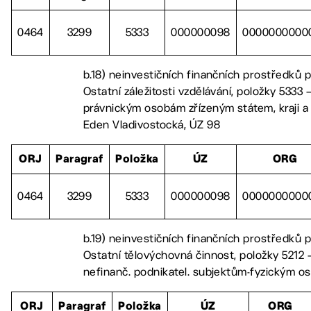
0464
3299
5333
000000098
0000000000
b.18) neinvestičních finančních prostředků 
Ostatní záležitosti vzdělávání, položky 5333 –
právnickým osobám zřízeným státem, kraji a
Eden Vladivostocká, ÚZ 98
ORJ
Paragraf
Položka
ÚZ
ORG
0464
3299
5333
000000098
0000000000
b.19) neinvestičních finančních prostředků 
Ostatní tělovýchovná činnost, položky 5212 –
nefinanč. podnikatel. subjektům-fyzickým o
ORJ
Paragraf
Položka
ÚZ
ORG