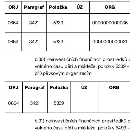
ORJ
Paragraf
Položka
ÚZ
ORG
0664
3421
5333
0000000000036
0664
3421
5333
0000000000031
b.30) neinvestičních finančních prostředků p
volného času dětí a mládeže, položky 5339 – 
příspěvkovým organizacím
ORJ
Paragraf
Položka
ÚZ
ORG
0664
3421
5339
b.31) neinvestičních finančních prostředků p
volného času dětí a mládeže, položky 5493 –