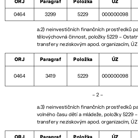
ORJ
Paragraf
Položka
ÚZ
0464
3299
5229
000000098
a.2) neinvestičních finančních prostředků p
tělovýchovná činnost, položky 5229 – Ostatn
transfery neziskovým apod. organizacím, ÚZ
ORJ
Paragraf
Položka
ÚZ
0464
3419
5229
000000098
– 2 –
a.3) neinvestičních finančních prostředků pa
volného času dětí a mládeže, položky 5229 –
transfery neziskovým apod. organizacím, ÚZ
ORJ
Paragraf
Položka
ÚZ