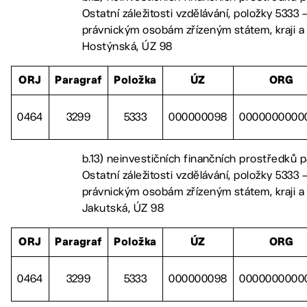
Ostatní záležitosti vzdělávání, položky 5333 –
právnickým osobám zřízeným státem, kraji a
Hostýnská, ÚZ 98
ORJ
Paragraf
Položka
ÚZ
ORG
0464
3299
5333
000000098
0000000000
b.13) neinvestičních finančních prostředků 
Ostatní záležitosti vzdělávání, položky 5333 –
právnickým osobám zřízeným státem, kraji a
Jakutská, ÚZ 98
ORJ
Paragraf
Položka
ÚZ
ORG
0464
3299
5333
000000098
0000000000