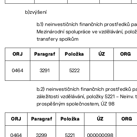
b)zvýšení
b.1) neinvestičních finančních prostředků pa
Mezinárodní spolupráce ve vzdělávání, polož
transfery spolkům
ORJ
Paragraf
Položka
ÚZ
ORG
0464
3291
5222
b.2) neinvestičních finančních prostředků p
záležitosti vzdělávání, položky 5221 – Neinv.
prospěšným společnostem, ÚZ 98
ORJ
Paragraf
Položka
ÚZ
ORG
0464
3299
5221
000000098