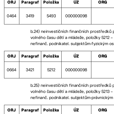
ORJ
Paragraf
Položka
ÚZ
ORG
0464
3419
5493
000000098
b.24) neinvestičních finančních prostředků p
volného času dětí a mládeže, položky 5212 – 
nefinanč. podnikatel. subjektům-fyzickým o
ORJ
Paragraf
Položka
ÚZ
ORG
0664
3421
5212
000000098
b.25) neinvestičních finančních prostředků p
volného času dětí a mládeže, položky 5213 – 
nefinanč. podnikatel. subjektům-právnický
ORJ
Paragraf
Položka
ÚZ
ORG