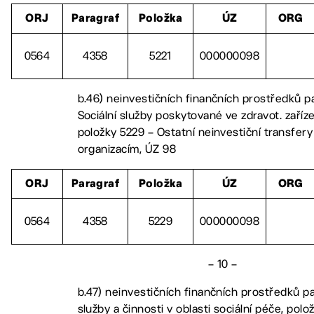
ORJ
Paragraf
Položka
ÚZ
ORG
0564
4358
5221
000000098
b.46) neinvestičních finančních prostředků p
Sociální služby poskytované ve zdravot. zaříz
položky 5229 – Ostatní neinvestiční transfer
organizacím, ÚZ 98
ORJ
Paragraf
Položka
ÚZ
ORG
0564
4358
5229
000000098
– 10 –
b.47) neinvestičních finančních prostředků p
služby a činnosti v oblasti sociální péče, polo