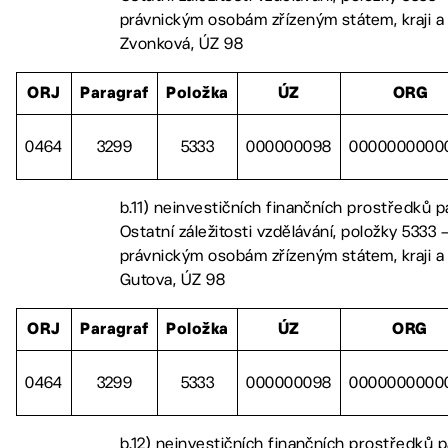
právnickým osobám zřízeným státem, kraji 
Zvonková, ÚZ 98
ORJ
Paragraf
Položka
ÚZ
ORG
0464
3299
5333
000000098
0000000000
b.11) neinvestičních finančních prostředků 
Ostatní záležitosti vzdělávání, položky 5333 –
právnickým osobám zřízeným státem, kraji a
Gutova, ÚZ 98
ORJ
Paragraf
Položka
ÚZ
ORG
0464
3299
5333
000000098
0000000000
b.12) neinvestičních finančních prostředků 