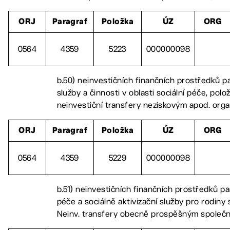
ORJ
Paragraf
Položka
ÚZ
ORG
0564
4359
5223
000000098
b.50) neinvestičních finančních prostředků p
služby a činnosti v oblasti sociální péče, polo
neinvestiční transfery neziskovým apod. orga
ORJ
Paragraf
Položka
ÚZ
ORG
0564
4359
5229
000000098
b.51) neinvestičních finančních prostředků p
péče a sociálně aktivizační služby pro rodiny 
Neinv. transfery obecně prospěšným společ