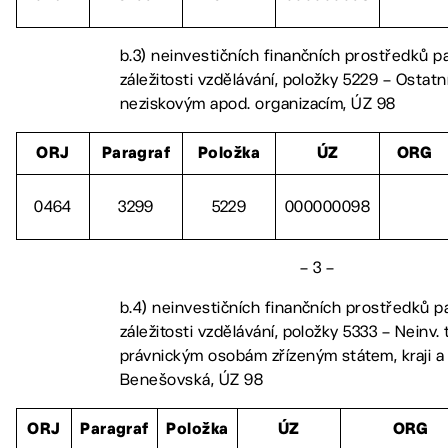
b.3) neinvestičních finančních prostředků p
záležitosti vzdělávání, položky 5229 – Ostatn
neziskovým apod. organizacím, ÚZ 98
ORJ
Paragraf
Položka
ÚZ
ORG
0464
3299
5229
000000098
– 3 –
b.4) neinvestičních finančních prostředků p
záležitosti vzdělávání, položky 5333 – Neinv. 
právnickým osobám zřízeným státem, kraji a
Benešovská, ÚZ 98
ORJ
Paragraf
Položka
ÚZ
ORG