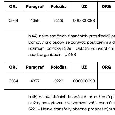
ORJ
Paragraf
Položka
ÚZ
ORG
0564
4356
5229
000000098
b.44) neinvestičních finančních prostředků p
Domovy pro osoby se zdravot. postižením a 
režimem, položky 5229 – Ostatní neinvestiční
apod. organizacím, ÚZ 98
ORJ
Paragraf
Položka
ÚZ
ORG
0564
4357
5229
000000098
b.45) neinvestičních finančních prostředků pa
služby poskytované ve zdravot. zařízeních ús
5221 – Neinv. transfery obecně prospěšným 