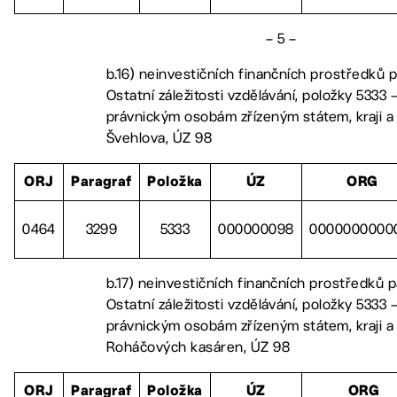
– 5 –
b.16) neinvestičních finančních prostředků 
Ostatní záležitosti vzdělávání, položky 5333 –
právnickým osobám zřízeným státem, kraji a
Švehlova, ÚZ 98
ORJ
Paragraf
Položka
ÚZ
ORG
0464
3299
5333
000000098
0000000000
b.17) neinvestičních finančních prostředků 
Ostatní záležitosti vzdělávání, položky 5333 –
právnickým osobám zřízeným státem, kraji a
Roháčových kasáren, ÚZ 98
ORJ
Paragraf
Položka
ÚZ
ORG