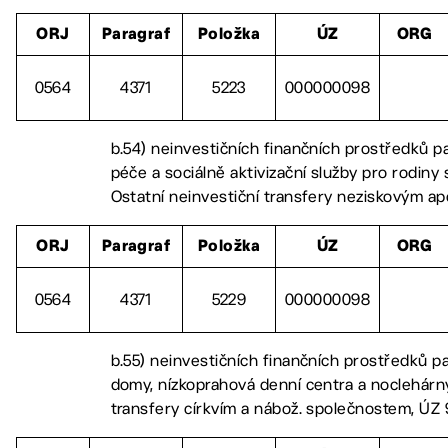
ORJ
Paragraf
Položka
ÚZ
ORG
0564
4371
5223
000000098
b.54) neinvestičních finančních prostředků p
péče a sociálně aktivizační služby pro rodiny 
Ostatní neinvestiční transfery neziskovým ap
ORJ
Paragraf
Položka
ÚZ
ORG
0564
4371
5229
000000098
b.55) neinvestičních finančních prostředků p
domy, nízkoprahová denní centra a noclehárny
transfery církvím a nábož. společnostem, ÚZ