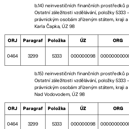
b.14) neinvestičních finančních prostředků 
Ostatní záležitosti vzdělávání, položky 5333 –
právnickým osobám zřízeným státem, kraji a
Karla Čapka, ÚZ 98
ORJ
Paragraf
Položka
ÚZ
ORG
0464
3299
5333
000000098
0000000000
b.15) neinvestičních finančních prostředků 
Ostatní záležitosti vzdělávání, položky 5333 –
právnickým osobám zřízeným státem, kraji a
Nad Vodovodem, ÚZ 98
ORJ
Paragraf
Položka
ÚZ
ORG
0464
3299
5333
000000098
0000000000