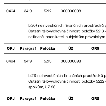
0464
3419
5212
000000098
b.20) neinvestičních finančních prostředků 
Ostatní tělovýchovná činnost, položky 5213 –
nefinanč. podnikatel. subjektům-právnický
ORJ
Paragraf
Položka
ÚZ
ORG
0464
3419
5213
000000098
b.21) neinvestičních finančních prostředků 
Ostatní tělovýchovná činnost, položky 5222 
spolkům, ÚZ 98
ORJ
Paragraf
Položka
ÚZ
ORG