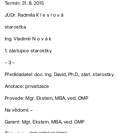
Termín: 31. 8. 2015
JUDr. Radmila K l e s l o v á
starostka
Ing. Vladimír N o v á k
1. zástupce starostky
– 3 –
Předkladatel: doc. Ing. David, Ph.D., zást. starostky
Anotace: privatizace
Provede: Mgr. Ekstein, MBA, ved. OMP
Na vědomí: –
Garant: Mgr. Ekstein, MBA, ved. OMP