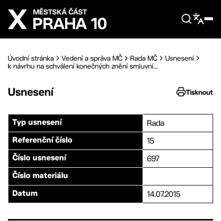
Přejít na hlavní obsah
Úvodní stránka
Vedení a správa MČ
Rada MČ
Usnesení
k návrhu na schválení konečných znění smluvní...
Usnesení
Tisknout
Rada
Typ usnesení
15
Referenční číslo
697
Číslo usnesení
Číslo materiálu
14.07.2015
Datum