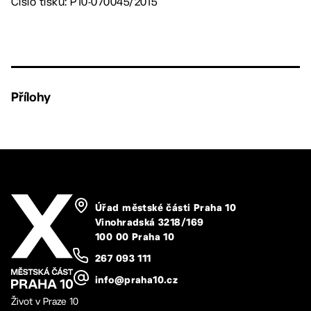
Číslo tisku: P10-070045/2015
Přílohy
Úřad městské části Praha 10
Vinohradská 3218/169
100 00 Praha 10
267 093 111
info@praha10.cz
Život v Praze 10