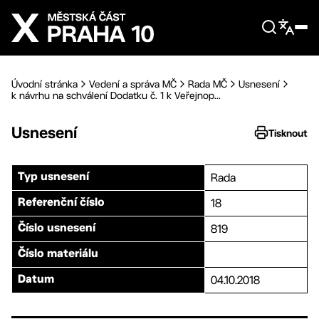
Přejít na hlavní obsah
Úvodní stránka
Vedení a správa MČ
Rada MČ
Usnesení
k návrhu na schválení Dodatku č. 1 k Veřejnop...
Usnesení
Tisknout
Rada
Typ usnesení
18
Referenční číslo
819
Číslo usnesení
Číslo materiálu
04.10.2018
Datum