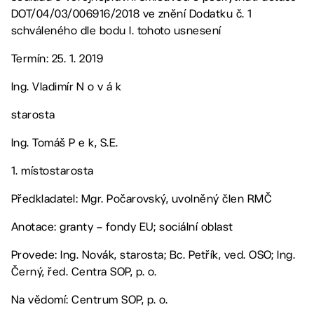
DOT/04/03/006916/2018 ve znění Dodatku č. 1
schváleného dle bodu I. tohoto usnesení
Termín: 25. 1. 2019
Ing. Vladimír N o v á k
starosta
Ing. Tomáš P e k, S.E.
1. místostarosta
Předkladatel: Mgr. Počarovský, uvolněný člen RMČ
Anotace: granty – fondy EU; sociální oblast
Provede: Ing. Novák, starosta; Bc. Petřík, ved. OSO; Ing.
Černý, řed. Centra SOP, p. o.
Na vědomí: Centrum SOP, p. o.