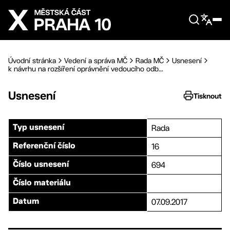
Přejít na hlavní obsah
Úvodní stránka
Vedení a správa MČ
Rada MČ
Usnesení
k návrhu na rozšíření oprávnění vedoucího odb...
Usnesení
Tisknout
Rada
Typ usnesení
16
Referenční číslo
694
Číslo usnesení
Číslo materiálu
07.09.2017
Datum